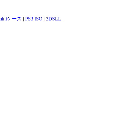
 miniケース
|
PS3 ISO
|
3DSLL