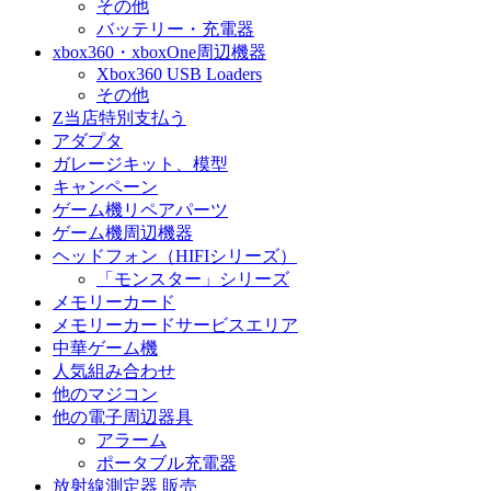
その他
バッテリー・充電器
xbox360・xboxOne周辺機器
Xbox360 USB Loaders
その他
Z当店特別支払う
アダプタ
ガレージキット、模型
キャンペーン
ゲーム機リペアパーツ
ゲーム機周辺機器
ヘッドフォン（HIFIシリーズ）
「モンスター」シリーズ
メモリーカード
メモリーカードサービスエリア
中華ゲーム機
人気組み合わせ
他のマジコン
他の電子周辺器具
アラーム
ポータブル充電器
放射線測定器 販売