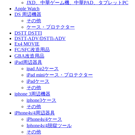
JXD、中華ゲーム機、中華PAD、タブレットPC
Apple Watch
DS 周辺機器
その他
ケース・プロテクター
DSTT DSTTI
DSTT-ADV/DSTTi-ADV
Ex4 MOVIE
FC/SFC改造用品
GBA改造用品
iPad周辺器具
ipad Air2ケース
iPad miniケース・プロテクター
iPadケース
その他
iphone 3周辺機器
iphone3ケース
その他
iPhone4s/4周辺器具
iPhone4s/4ケース
Iphone4s/4脱獄ツール
その他