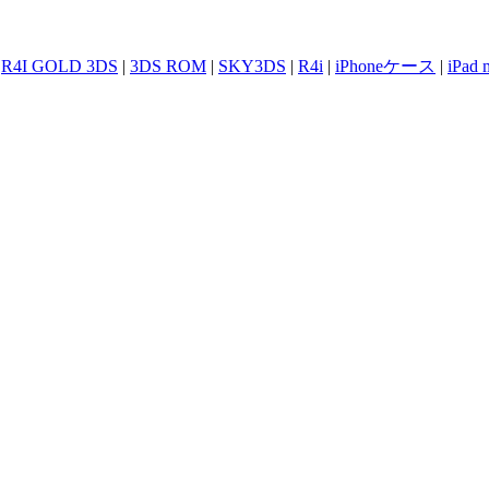
|
R4I GOLD 3DS
|
3DS ROM
|
SKY3DS
|
R4i
|
iPhoneケース
|
iPad