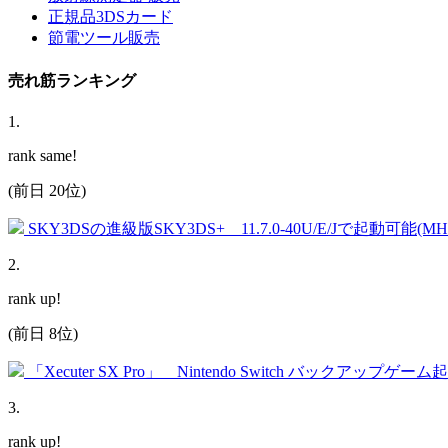
正規品3DSカード
節電ツール販売
売れ筋ランキング
1
.
rank same!
(前日 20位)
SKY3DSの進級版SKY3DS+ 11.7.0-40U/E/Jで起動可能(
2
.
rank up!
(前日 8位)
「Xecuter SX Pro」 Nintendo Switch バックアップゲー
3
.
rank up!