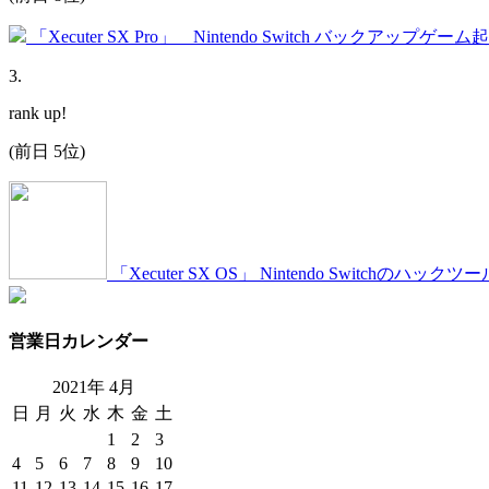
「Xecuter SX Pro」 Nintendo Switch バックアップゲー
3
.
rank up!
(前日 5位)
「Xecuter SX OS」 Nintendo Switch
営業日カレンダー
2021年
4
月
日
月
火
水
木
金
土
1
2
3
4
5
6
7
8
9
10
11
12
13
14
15
16
17