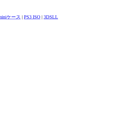
 miniケース
|
PS3 ISO
|
3DSLL