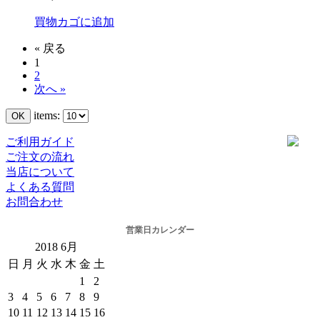
買物カゴに追加
« 戻る
1
2
次へ »
items:
ご利用ガイド
ご注文の流れ
当店について
よくある質問
お問合わせ
営業日カレンダー
2018
6月
日
月
火
水
木
金
土
1
2
3
4
5
6
7
8
9
10
11
12
13
14
15
16