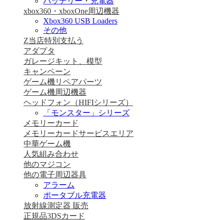
バッテリー・充電器
xbox360・xboxOne周辺機器
Xbox360 USB Loaders
その他
Z当店特別支払う
アダプタ
ガレージキット、模型
キャンペーン
ゲーム機リペアパーツ
ゲーム機周辺機器
ヘッドフォン（HIFIシリーズ）
「モンスター」シリーズ
メモリーカード
メモリーカードサービスエリア
中華ゲーム機
人気組み合わせ
他のマジコン
他の電子周辺器具
アラーム
ポータブル充電器
放射線測定器 販売
正規品3DSカード