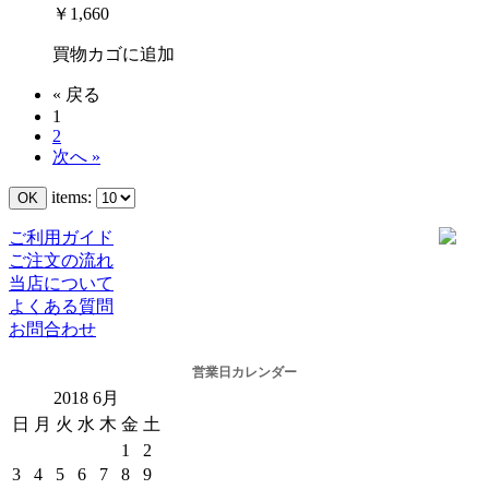
￥1,660
買物カゴに追加
« 戻る
1
2
次へ »
items:
ご利用ガイド
ご注文の流れ
当店について
よくある質問
お問合わせ
営業日カレンダー
2018
6月
日
月
火
水
木
金
土
1
2
3
4
5
6
7
8
9