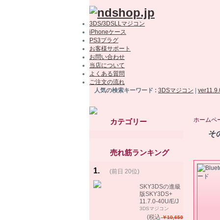
3DS/3DSLLマジコン
iPhoneケース
PS3プラグ
お客様サポート
お問い合わせ
当店について
よくある質問
ご注文の流れ
人気の検索キーワード :
3DSマジコン
|
ver11.9
ホームペ
カテゴリー
そ
売れ筋ランキング
1
.
(前日 20位)
rank
same!
SKY3DSの進級
版SKY3DS+
11.7.0-40U/E/J
で起動可能
3DSマジコン
(MHX、FEifサポ
(税込
￥10,650