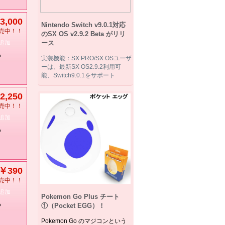
3,000
Nintendo Switch v9.0.1対応
売中！！
のSX OS v2.9.2 Beta がリリ
追加
ース
る
実装機能：SX PRO/SX OSユーザ
ーは、最新SX OS2.9.2利用可
能、Switch9.0.1をサポート
2,250
売中！！
追加
る
￥390
売中！！
追加
Pokemon Go Plus チート
る
①（Pocket EGG）！
Pokemon Go のマジコンという