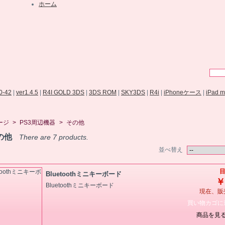
ホーム
.0-42
|
ver1.4.5
|
R4I GOLD 3DS
|
3DS ROM
|
SKY3DS
|
R4i
|
iPhoneケース
|
iPad 
ージ
>
PS3周辺機器
>
その他
の他
There are 7 products.
並べ替え
目
Bluetoothミニキーボード
￥
Bluetoothミニキーボード
現在、販
買い物カゴに
商品を見