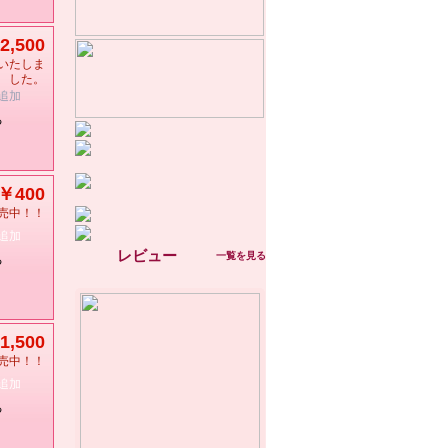
2,500
いたしま
した。
追加
る
￥400
売中！！
追加
レビュー
一覧を見る
る
1,500
売中！！
追加
る