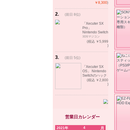
ート）
￥8,300
)
2
.
(前日 8位)
rank
up!
「Xecuter SX
Pro」
Nintendo Switch
バックアップゲ
3DSマジコン
ーム起動可能
(税込 ￥5,999
)
3
.
(前日 5位)
rank
up!
「Xecuter SX
OS」 Nintendo
Switchのハック
ツール バック
(税込 ￥2,800
アップゲーム起
)
動可能
営業日カレンダー
4
2021年
月