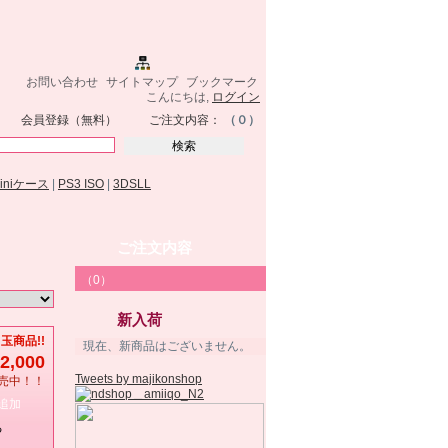
お問い合わせ
サイトマップ
ブックマーク
こんにちは,
ログイン
会員登録（無料）
ご注文内容：
（０）
miniケース
|
PS3 ISO
|
3DSLL
ご注文内容
（0）
新入荷
玉商品!!
現在、新商品はございません。
2,000
Tweets by majikonshop
売中！！
追加
る