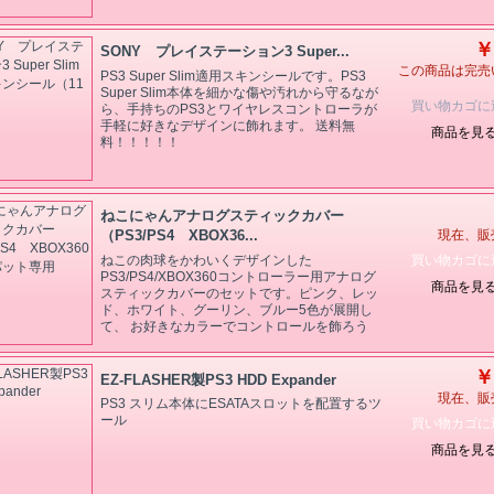
￥
SONY プレイステーション3 Super...
この商品は完売
PS3 Super Slim適用スキンシールです。PS3
Super Slim本体を細かな傷や汚れから守るなが
買い物カゴに
ら、手持ちのPS3とワイヤレスコントローラが
手軽に好きなデザインに飾れます。 送料無
商品を見
料！！！！！
ねこにゃんアナログスティックカバー
（PS3/PS4 XBOX36...
現在、販
買い物カゴに
ねこの肉球をかわいくデザインした
PS3/PS4/XBOX360コントローラー用アナログ
商品を見
スティックカバーのセットです。ピンク、レッ
ド、ホワイト、グーリン、ブルー5色が展開し
て、 お好きなカラーでコントロールを飾ろう
￥
EZ-FLASHER製PS3 HDD Expander
現在、販
PS3 スリム本体にESATAスロットを配置するツ
ール
買い物カゴに
商品を見