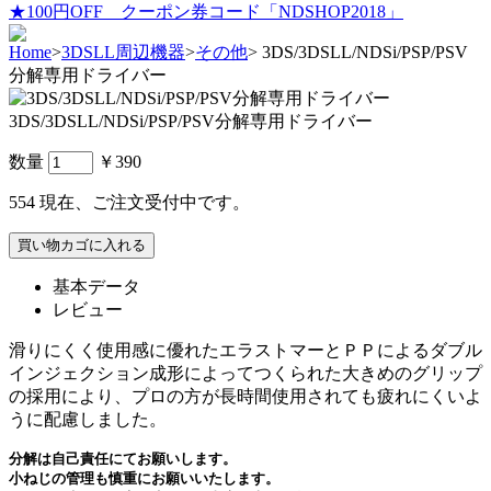
★100円OFF クーポン券コード「NDSHOP2018」
Home
>
3DSLL周辺機器
>
その他
>
3DS/3DSLL/NDSi/PSP/PSV
分解専用ドライバー
3DS/3DSLL/NDSi/PSP/PSV分解専用ドライバー
数量
￥390
554
現在、ご注文受付中です。
基本データ
レビュー
滑りにくく使用感に優れたエラストマーとＰＰによるダブル
インジェクション成形によってつくられた大きめのグリップ
の採用により、プロの方が長時間使用されても疲れにくいよ
うに配慮しました。
分解は自己責任にてお願いします。
小ねじの管理も慎重にお願いいたします。