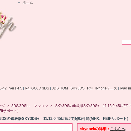
ホーム
.0-42
|
ver1.4.5
|
R4I GOLD 3DS
|
3DS ROM
|
SKY3DS
|
R4i
|
iPhoneケース
|
iPad 
ージ
>
3DS/3DSLL マジコン
>
SKY3DSの進級版SKY3DS+ 11.13.0-45U/E
Eifサポート）
3DSの進級版SKY3DS+ 11.13.0-45U/E/Jで起動可能(MHX、FEIFサポート）
skydockの詳細：
こちらへ