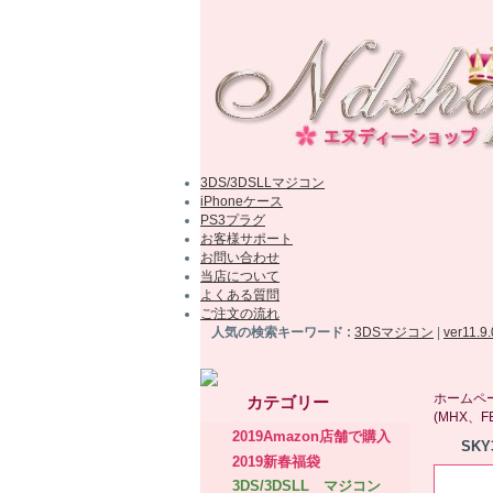
3DS/3DSLLマジコン
iPhoneケース
PS3プラグ
お客様サポート
お問い合わせ
当店について
よくある質問
ご注文の流れ
人気の検索キーワード :
3DSマジコン
|
ver11.9
ホームペ
カテゴリー
(MHX、F
2019Amazon店舗で購入
SKY
2019新春福袋
3DS/3DSLL マジコン