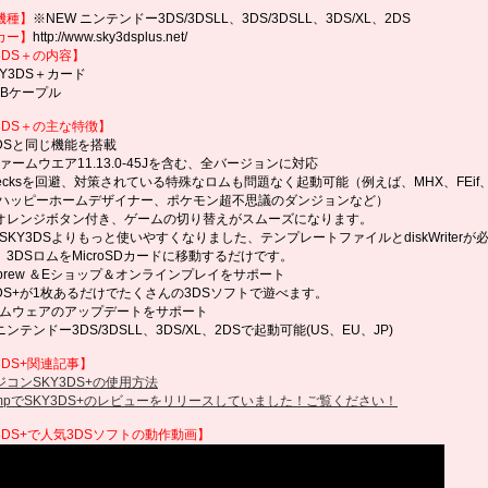
機種】
※NEW ニンテンドー3DS/3DSLL、3DS/3DSLL、3DS/XL、2DS
カー】
http://www.sky3dsplus.net/
3DS＋の内容】
KY3DS＋カード
SBケープル
3DS＋の主な特徴】
3DSと同じ機能を搭載
ァームウエア11.13.0-45Jを含む、全バージョンに対応
checksを回避、対策されている特殊なロムも問題なく起動可能（例えば、MHX、FEif
 ハッピーホームデザイナー、ポケモン超不思議のダンジョンなど）
のオレンジボタン付き、ゲームの切り替えがスムーズになります。
SKY3DSよりもっと使いやすくなりました、テンプレートファイルとdiskWriterが
3DSロムをMicroSDカードに移動するだけです。
ebrew ＆Eショップ＆オンラインプレイをサポート
3DS+が1枚あるだけでたくさんの3DSソフトで遊べます。
ームウェアのアップデートをサポート
 ニンテンドー3DS/3DSLL、3DS/XL、2DSで起動可能(US、EU、JP)
3DS+関連記事
】
ジコンSKY3DS+の使用方法
empでSKY3DS+のレビューをリリースしていました！ご覧ください！
3DS+で人気3DSソフトの動作動画】