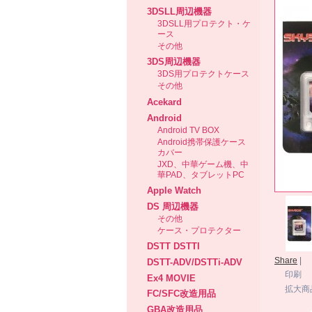
3DSLL周辺機器
3DSLL用プロテクト・ケ
ース
その他
3DS周辺機器
3DS用プロテクトケース
その他
Acekard
Android
Android TV BOX
Android携帯保護ケース
カバー
JXD、中華ゲーム機、中
華PAD、タブレットPC
Apple Watch
DS 周辺機器
その他
ケース・プロテクター
DSTT DSTTI
Share
|
DSTT-ADV/DSTTi-ADV
印刷
Ex4 MOVIE
拡大商
FC/SFC改造用品
GBA改造用品