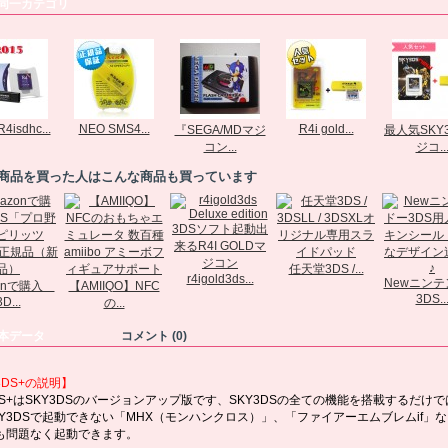
同一カテゴリ
4isdhc...
NEO SMS4...
R4i gold...
『SEGA/MDマジ
最人気SKY
コン...
ジコ..
商品を買った人はこんな商品も買っています
任天堂3DS /...
r4igold3ds...
Newニン
zonで購入
【AMIIQO】NFC
3DS..
3D...
の...
本データ
コメント (0)
3DS+の説明】
DS+はSKY3DSのバージョンアップ版です、SKY3DSの全ての機能を搭載するだけ
KY3DSで起動できない「MHX（モンハンクロス）」、「ファイアーエムブレムif」
も問題なく起動できます。