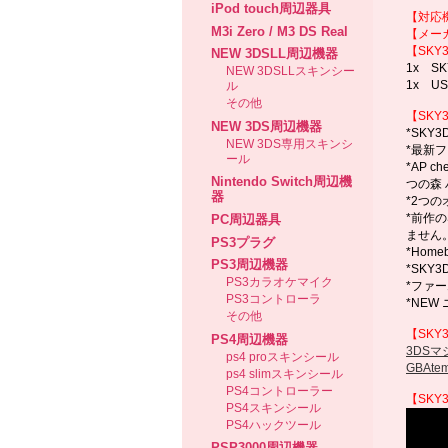
iPod touch周辺器具
【対応
M3i Zero / M3 DS Real
【メー
【SKY
NEW 3DSLL周辺機器
1x S
NEW 3DSLLスキンシー
1x U
ル
その他
【SKY
NEW 3DS周辺機器
*SKY
NEW 3DS専用スキンシ
*最新フ
ール
*AP 
Nintendo Switch周辺機
つの森
器
*2つ
*前作の
PC周辺器具
ません。
PS3プラグ
*Hom
PS3周辺機器
*SKY
PS3カラオケマイク
*ファ
PS3コントローラ
*NEW
その他
【SKY
PS4周辺機器
3DSマ
ps4 proスキンシール
GBAt
ps4 slimスキンシール
PS4コントローラー
【SKY
PS4スキンシール
PS4ハックツール
PSP3000周辺機器