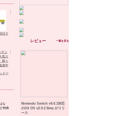
NDS Adaptor...
MT...
SKY3DS 3DS最
3DSマ
「R4I SAVE...
新...
.
レビュー
一覧を見る
Sandisk...
R4 SDHC本体
EZ-FLASHER製
（進級版）
P...
R4i Gold 3DS...
テンドー
.
Nintendo Switch v9.0.1対応
ではな
のSX OS v2.9.2 Beta がリリ
など特殊
ース