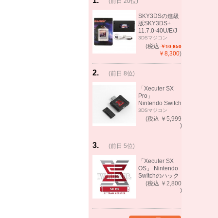
1
.
(前日 20位)
rank
same!
SKY3DSの進級
版SKY3DS+
11.7.0-40U/E/J
で起動可能
3DSマジコン
(MHX、FEifサポ
(税込
￥10,650
ート）
￥8,300
)
2
.
(前日 8位)
rank
up!
「Xecuter SX
Pro」
Nintendo Switch
バックアップゲ
3DSマジコン
ーム起動可能
(税込 ￥5,999
)
3
.
(前日 5位)
rank
up!
「Xecuter SX
OS」 Nintendo
Switchのハック
ツール バック
(税込 ￥2,800
アップゲーム起
)
動可能