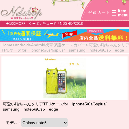
登録
カート
★100円OFF クーポン券コード「NDSHOP2018」
Home
>
Android
>
Android携帯保護ケースカバー
>
可愛い猫ちゃんクリ
TPUケースfor iphone5/6s/6splus/ samsung note5/s6/s6 edge
可愛い猫ちゃんクリアTPUケースfor iphone5/6s/6splus/
samsung note5/s6/s6 edge
モデル :