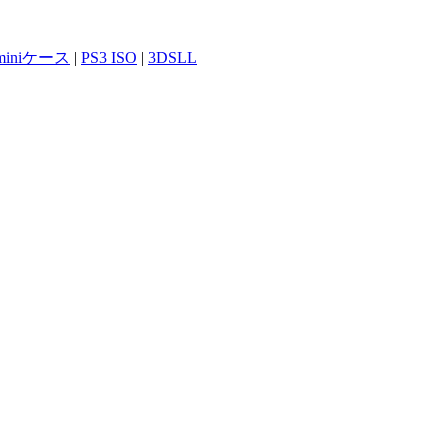
 miniケース
|
PS3 ISO
|
3DSLL