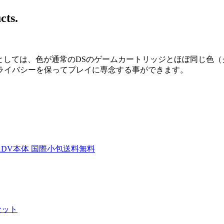
cts.
特徴としては、色が通常のDSのゲームカートリッジとほぼ同じ色（
ライバシーを保ってプレイに専念する事ができます。
 DSTTi ADV本体 国際小包送料無料