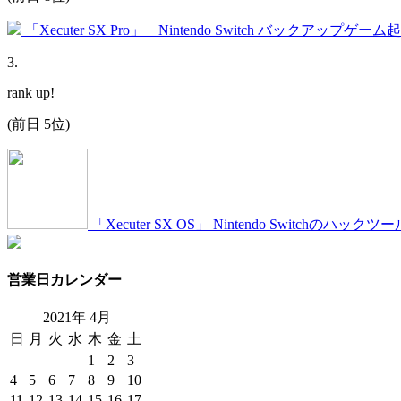
「Xecuter SX Pro」 Nintendo Switch バックアップゲー
3
.
rank up!
(前日 5位)
「Xecuter SX OS」 Nintendo Switch
営業日カレンダー
2021年
4
月
日
月
火
水
木
金
土
1
2
3
4
5
6
7
8
9
10
11
12
13
14
15
16
17