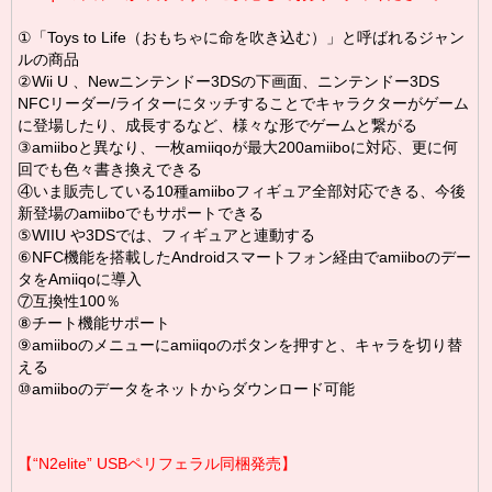
①「Toys to Life（おもちゃに命を吹き込む）」と呼ばれるジャン
ルの商品
②Wii U 、Newニンテンドー3DSの下画面、ニンテンドー3DS
NFCリーダー/ライターにタッチすることでキャラクターがゲーム
に登場したり、成長するなど、様々な形でゲームと繋がる
③amiiboと異なり、一枚amiiqoが最大200amiiboに対応、更に何
回でも色々書き換えできる
④いま販売している10種amiiboフィギュア全部対応できる、今後
新登場のamiiboでもサポートできる
⑤WIIU や3DSでは、フィギュアと連動する
⑥NFC機能を搭載したAndroidスマートフォン経由でamiiboのデー
タをAmiiqoに導入
⑦互換性100％
⑧チート機能サポート
⑨amiiboのメニューにamiiqoのボタンを押すと、キャラを切り替
える
⑩amiiboのデータをネットからダウンロード可能
【“N2elite” USBペリフェラル同梱発売】