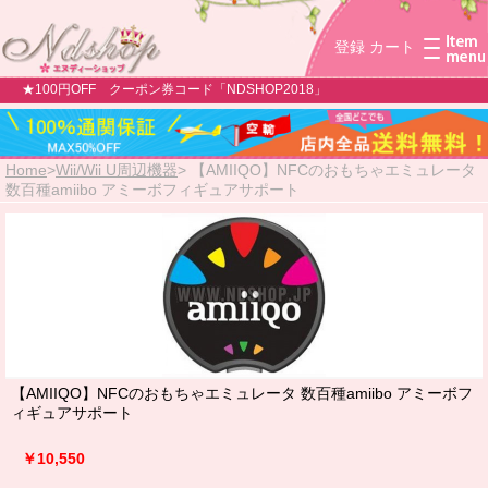
登録
カート
★100円OFF クーポン券コード「NDSHOP2018」
Home
>
Wii/Wii U周辺機器
>
【AMIIQO】NFCのおもちゃエミュレータ
数百種amiibo アミーボフィギュアサポート
【AMIIQO】NFCのおもちゃエミュレータ 数百種amiibo アミーボフ
ィギュアサポート
￥10,550