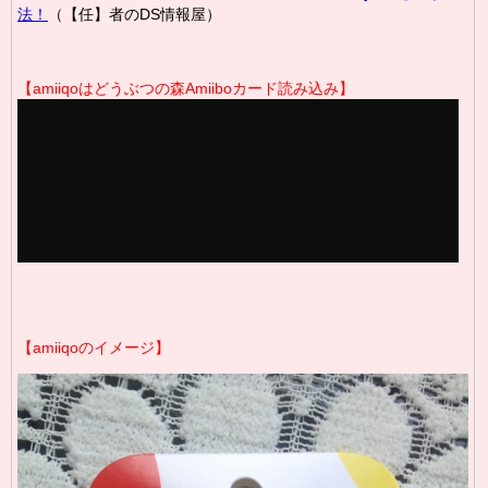
法！
（【任】者のDS情報屋）
【amiiqoはどうぶつの森Amiiboカード読み込み
】
【amiiqoのイメージ】