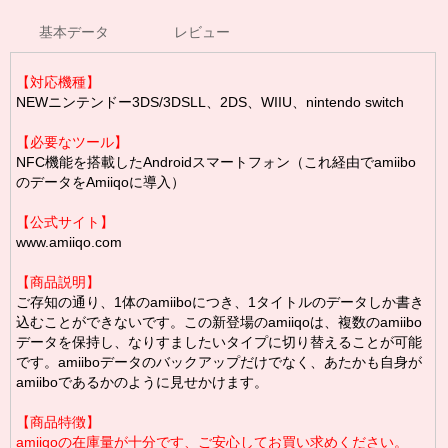
基本データ
レビュー
【対応機種】
NEWニンテンドー3DS/3DSLL、2DS、WIIU、nintendo switch
【必要なツール】
NFC機能を搭載したAndroidスマートフォン（これ経由でamiibo
のデータをAmiiqoに導入）
【公式サイト】
www.amiiqo.com
【商品説明】
ご存知の通り、1体のamiiboにつき、1タイトルのデータしか書き
込むことができないです。この新登場のamiiqoは、複数のamiibo
データを保持し、なりすましたいタイプに切り替えることが可能
です。amiiboデータのバックアップだけでなく、あたかも自身が
amiiboであるかのように見せかけます。
【商品特徴】
amiiqoの在庫量が十分です、ご安心してお買い求めください。