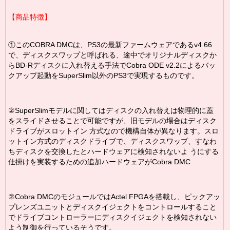
【商品特徴】
①このCOBRA DMCは、PS3の最新ファームウェアであるv4.66
で、ディスクスワップと呼ばれる、途中でオリジナルディスクか
らBD-Rディスクに入れ替える手法でCobra ODE v2.2によるバッ
クアップ起動をSuperSlim以外のPS3で実現するものです。
②SuperSlimモデルに関してはディスクの入れ替えは物理的に蓋
をスライドさせることで可能ですが、旧モデルの場合はディスク
ドライブがスロットイン 方式なので機構自体が異なります。スロ
ットイン方式のディスクドライブで、ディスクスワップ、すなわ
ちディスクを交換したとハードウェアに検知されないよ うにする
仕掛けを実装するための追加ハードウェアがCobra DMC
②Cobra DMCのモジュールではActel FPGAを搭載し、ピックアッ
プレンズユニットとディスクイジェクトをコントロールすること
でドライブコントローラーにディスクイジェクトを検知されない
よう制御を行っているそうです。