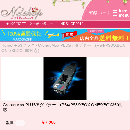
登録
カート
★100円OFF クーポン券コード「NDSHOP2018」
Home
>
PS3プラグ
>
CronusMax PLUSアダプター (PS4/PS3/XBOX
ONE/XBOX360対応）
CronusMax PLUSアダプター (PS4/PS3/XBOX ONE/XBOX360対
応）
￥7,900
数量