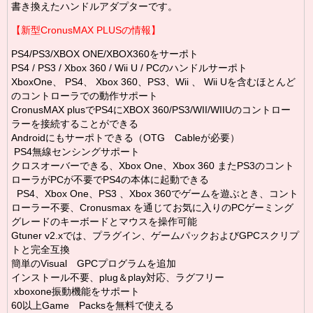
書き換えたハンドルアダプターです。
【新型CronusMAX PLUSの情報】
PS4/PS3/XBOX ONE/XBOX360をサーポト
PS4 / PS3 / Xbox 360 / Wii U / PCのハンドルサーポト
XboxOne、 PS4、 Xbox 360、PS3、Wii 、 Wii Uを含むほとんど
のコントローラでの動作サポート
CronusMAX plusでPS4にXBOX 360/PS3/WII/WIIUのコントロー
ラーを接続することができる
Androidにもサーポトできる（OTG Cableが必要）
PS4無線センシングサポート
クロスオーバーできる、Xbox One、Xbox 360 またPS3のコント
ローラが
PCが不要で
PS4の本体に起動できる
PS4、Xbox One、PS3 、Xbox 360でゲームを遊ぶとき、コント
ローラー不要、Cronusmax を通じてお気に入りのPCゲーミング
グレードのキーボードとマウスを操作可能
Gtuner v2.xでは、プラグイン、ゲームパックおよびGPCスクリプ
トと完全互換
簡単のVisual GPCプログラムを追加
インストール不要、plug＆play対応、ラグフリー
xboxone振動機能をサポート
60以上Game Packsを無料で使える