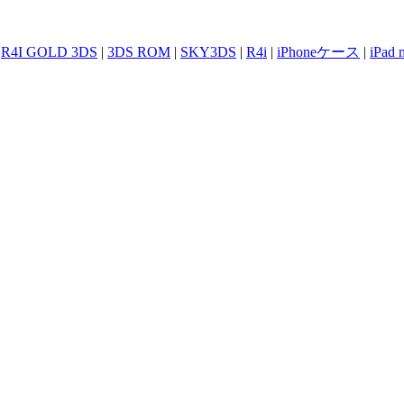
|
R4I GOLD 3DS
|
3DS ROM
|
SKY3DS
|
R4i
|
iPhoneケース
|
iPad