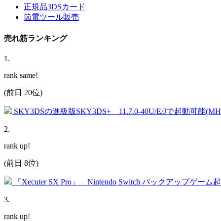
正規品3DSカード
節電ツール販売
売れ筋ランキング
1
.
rank same!
(前日 20位)
SKY3DSの進級版SKY3DS+ 11.7.0-40U/E/Jで起動可能(
2
.
rank up!
(前日 8位)
「Xecuter SX Pro」 Nintendo Switch バックアップゲー
3
.
rank up!