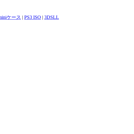
 miniケース
|
PS3 ISO
|
3DSLL