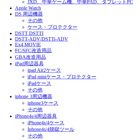
JXD、中華ゲーム機、中華PAD、タブレットPC
Apple Watch
DS 周辺機器
その他
ケース・プロテクター
DSTT DSTTI
DSTT-ADV/DSTTi-ADV
Ex4 MOVIE
FC/SFC改造用品
GBA改造用品
iPad周辺器具
ipad Air2ケース
iPad miniケース・プロテクター
iPadケース
その他
iphone 3周辺機器
iphone3ケース
その他
iPhone4s/4周辺器具
iPhone4s/4ケース
Iphone4s/4脱獄ツール
その他