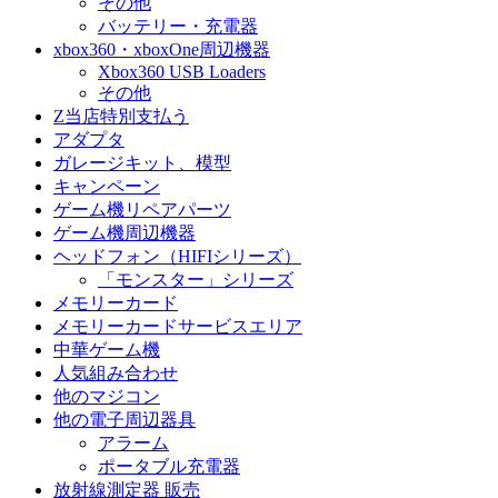
その他
バッテリー・充電器
xbox360・xboxOne周辺機器
Xbox360 USB Loaders
その他
Z当店特別支払う
アダプタ
ガレージキット、模型
キャンペーン
ゲーム機リペアパーツ
ゲーム機周辺機器
ヘッドフォン（HIFIシリーズ）
「モンスター」シリーズ
メモリーカード
メモリーカードサービスエリア
中華ゲーム機
人気組み合わせ
他のマジコン
他の電子周辺器具
アラーム
ポータブル充電器
放射線測定器 販売