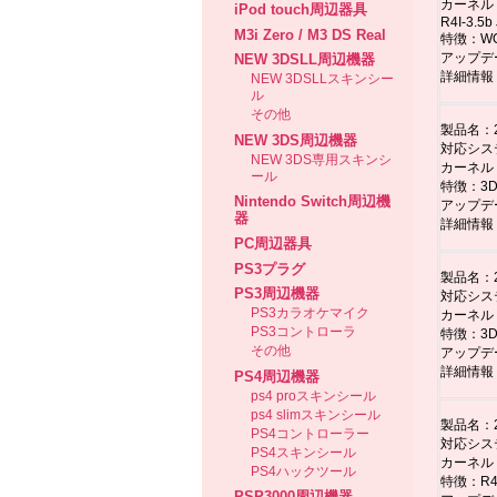
カーネル：
iPod touch周辺器具
R4I-3.5b
M3i Zero / M3 DS Real
特徴：W
アップデ
NEW 3DSLL周辺機器
詳細情報
NEW 3DSLLスキンシー
ル
その他
製品名：20
NEW 3DS周辺機器
対応システム
NEW 3DS専用スキンシ
カーネル：2
ール
特徴：3DS
Nintendo Switch周辺機
アップデ
器
詳細情報
PC周辺器具
PS3プラグ
製品名：201
PS3周辺機器
対応システム
PS3カラオケマイク
カーネル：
PS3コントローラ
特徴：3DS
その他
アップデ
詳細情報
PS4周辺機器
ps4 proスキンシール
ps4 slimスキンシール
製品名：201
PS4コントローラー
対応システム
PS4スキンシール
カーネル：2
PS4ハックツール
特徴：R
PSP3000周辺機器