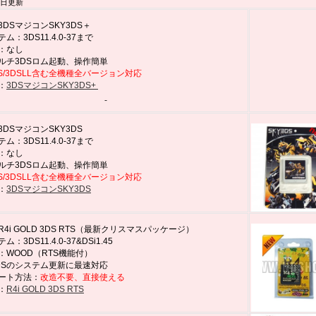
12日更新
DSマジコンSKY3DS＋
ム：3DS11.4.0-37まで
：なし
ルチ3DSロム起動、操作簡単
DS/3DSLL含む全機種全バージョン対応
：
3DSマジコンSKY3DS+
DSマジコンSKY3DS
ム：3DS11.4.0-37まで
：なし
ルチ3DSロム起動、操作簡単
DS/3DSLL含む全機種全バージョン対応
：
3DSマジコンSKY3DS
4i GOLD 3DS RTS（最新クリスマスパッケージ）
：3DS11.4.0-37&DSi1.45
：WOOD（RTS機能付）
DSのシステム更新に最速対応
ート方法：
改造不要、直接使える
：
R4i GOLD 3DS RTS