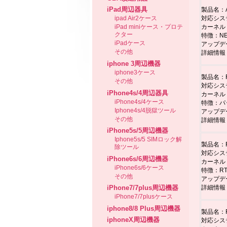
iPad周辺器具
製品名：A
対応システム
ipad Air2ケース
カーネル
iPad miniケース・プロテ
クター
特徴：N
iPadケース
アップデ
その他
詳細情報
iphone 3周辺機器
iphone3ケース
製品名：R4
その他
対応システム
iPhone4s/4周辺器具
カーネル：
iPhone4s/4ケース
特徴：パ
Iphone4s/4脱獄ツール
アップデ
その他
詳細情報
iPhone5s/5周辺機器
Iphone5s/5 SIMロック解
製品名：R
除ツール
対応システム
iPhone6s/6周辺機器
カーネル：
iPhone6s/6ケース
特徴：RT
その他
アップデ
詳細情報
iPhone7/7plus周辺機器
iPhone7/7plusケース
iphone8/8 Plus周辺機器
製品名：R
iphoneX周辺機器
対応システム