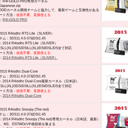
R4I-GOLD PRO専用カーネル
 Japanese.zip
OODカーネル開発チームと協力して、最新ゲームと互換性がある
ート方法：
改造不要、直接使える
：
R4I-GOLD PRO
15 R4isdhc RTS Lite（SLIVER）
：3DS11.4.0-37&DSi1.45
014 R4isdhc RTS Lite（SLIVER）
LL(XL)/3DS/DSILL(XL)/DSI/DSL/DS全て対応
ート方法：
改造不要、直接使える
：
2014 R4isdhc RTS Lite（SLIVER）
5 R4isdhc Dual-Core
：3DS11.4.0-37&DSi1.45
2014 R4isdhc Dual-Core最新カーネル（日本語）
LL(XL)/3DS/DSILL(XL)/DSI/DSL/DS全て対応
ート方法：
改造不要、直接使える
：
2014 R4isdhc Dual-Core
5 R4isdhc Snoopy (The red)
：3DS11.4.0-37&DSi1.45
014 R4isdhc Snoopy (The red)専用カーネル（日本語、最新）
4、M3、DSTWOの中核技術を集まる