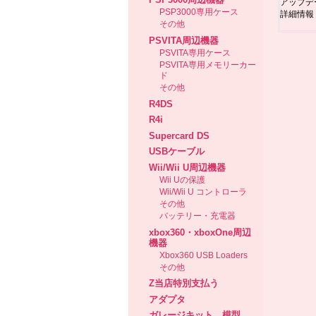
アップデ
PSP3000専用ケース
詳細情報
その他
PSVITA周辺機器
PSVITA専用ケース
PSVITA専用メモリーカー
ド
その他
R4DS
R4i
Supercard DS
USBケーブル
Wii/Wii U周辺機器
Wii Uの保護
Wii/Wii U コントローラ
その他
バッテリー・充電器
xbox360・xboxOne周辺
機器
Xbox360 USB Loaders
その他
Z当店特別支払う
アダプタ
ガレージキット、模型