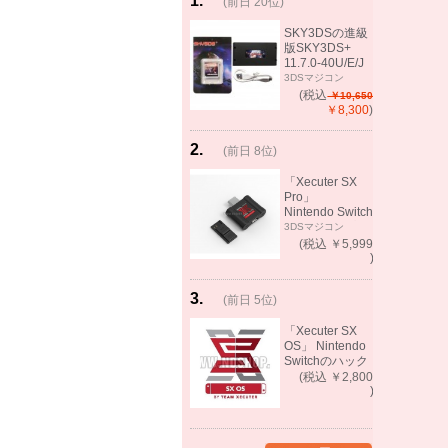
1
.
(前日 20位)
rank
same!
SKY3DSの進級
版SKY3DS+
11.7.0-40U/E/J
で起動可能
3DSマジコン
(MHX、FEifサポ
(税込
￥10,650
ート）
￥8,300
)
2
.
(前日 8位)
rank
up!
「Xecuter SX
Pro」
Nintendo Switch
バックアップゲ
3DSマジコン
ーム起動可能
(税込 ￥5,999
)
3
.
(前日 5位)
rank
up!
「Xecuter SX
OS」 Nintendo
Switchのハック
ツール バック
(税込 ￥2,800
アップゲーム起
)
動可能