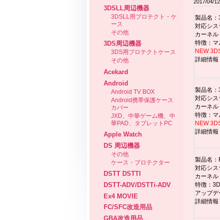
2017/04/
3DSLL周辺機器
3DSLL用プロテクト・ケ
製品名：3
ース
対応システ
その他
カーネル
特徴：マ
3DS周辺機器
NEW 3
3DS用プロテクトケース
詳細情報
その他
Acekard
Android
製品名：3
Android TV BOX
対応システ
Android携帯保護ケース
カーネル
カバー
特徴：マ
JXD、中華ゲーム機、中
華PAD、タブレットPC
NEW 3
詳細情報
Apple Watch
DS 周辺機器
その他
製品名：R
ケース・プロテクター
対応システム
DSTT DSTTI
カーネル
DSTT-ADV/DSTTi-ADV
特徴：3
アップデ
Ex4 MOVIE
詳細情報
FC/SFC改造用品
GBA改造用品