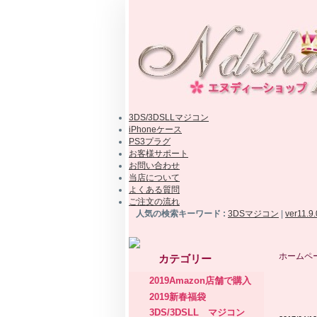
3DS/3DSLLマジコン
iPhoneケース
PS3プラグ
お客様サポート
お問い合わせ
当店について
よくある質問
ご注文の流れ
人気の検索キーワード :
3DSマジコン
|
ver11.9
ホームペ
カテゴリー
2019Amazon店舗で購入
2019新春福袋
3DS/3DSLL マジコン