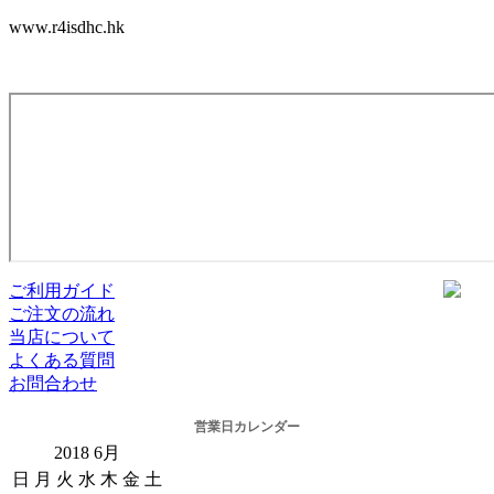
www.r4isdhc.hk
ご利用ガイド
ご注文の流れ
当店について
よくある質問
お問合わせ
営業日カレンダー
2018
6月
日
月
火
水
木
金
土