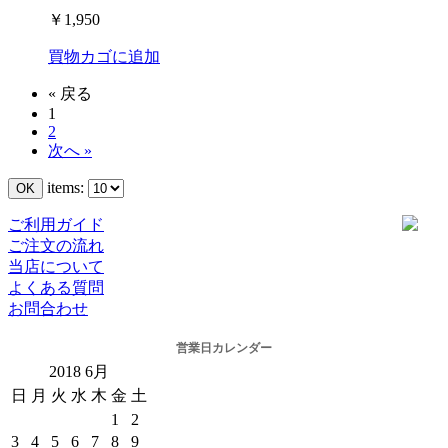
￥1,950
買物カゴに追加
« 戻る
1
2
次へ »
items:
ご利用ガイド
ご注文の流れ
当店について
よくある質問
お問合わせ
営業日カレンダー
2018
6月
日
月
火
水
木
金
土
1
2
3
4
5
6
7
8
9