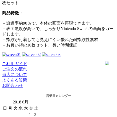
枚セット
商品特徴：
－透過率約90％で、本体の画面を再現できます。
－表面硬度が高いで、しっかりNintendo Switchの画面をガー
ドします。
－指紋が付着しても見えにくい優れた耐指紋性素材
－お買い得の10枚セット、長い時間保証
ご利用ガイド
ご注文の流れ
当店について
よくある質問
お問合わせ
営業日カレンダー
2018
6月
日
月
火
水
木
金
土
1
2