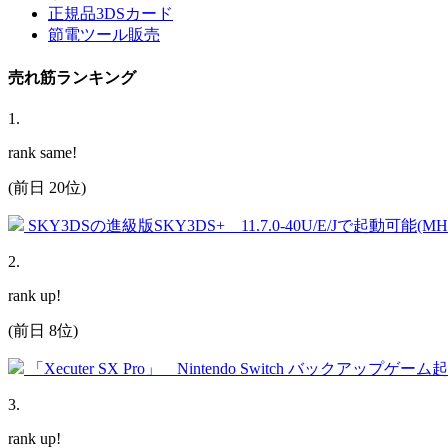
正規品3DSカード
節電ツール販売
売れ筋ランキング
1
.
rank same!
(前日 20位)
SKY3DSの進級版SKY3DS+ 11.7.0-40U/E/Jで起動可能(
2
.
rank up!
(前日 8位)
「Xecuter SX Pro」 Nintendo Switch バックアップゲー
3
.
rank up!