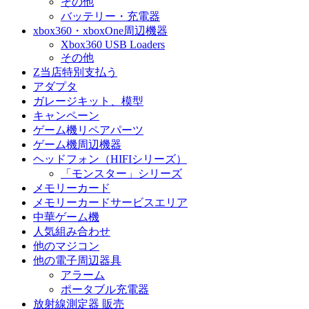
その他
バッテリー・充電器
xbox360・xboxOne周辺機器
Xbox360 USB Loaders
その他
Z当店特別支払う
アダプタ
ガレージキット、模型
キャンペーン
ゲーム機リペアパーツ
ゲーム機周辺機器
ヘッドフォン（HIFIシリーズ）
「モンスター」シリーズ
メモリーカード
メモリーカードサービスエリア
中華ゲーム機
人気組み合わせ
他のマジコン
他の電子周辺器具
アラーム
ポータブル充電器
放射線測定器 販売