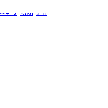
 miniケース
|
PS3 ISO
|
3DSLL