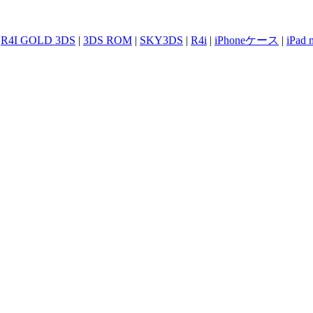
|
R4I GOLD 3DS
|
3DS ROM
|
SKY3DS
|
R4i
|
iPhoneケース
|
iPad