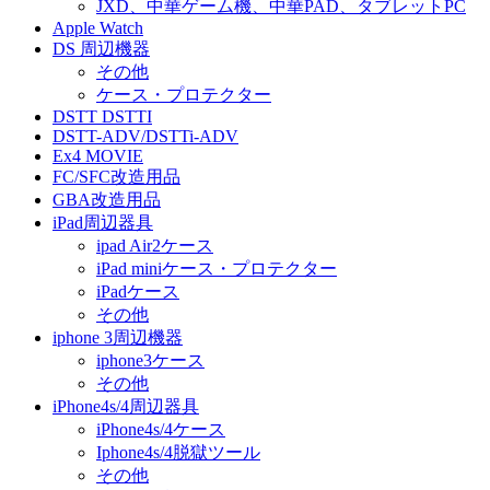
JXD、中華ゲーム機、中華PAD、タブレットPC
Apple Watch
DS 周辺機器
その他
ケース・プロテクター
DSTT DSTTI
DSTT-ADV/DSTTi-ADV
Ex4 MOVIE
FC/SFC改造用品
GBA改造用品
iPad周辺器具
ipad Air2ケース
iPad miniケース・プロテクター
iPadケース
その他
iphone 3周辺機器
iphone3ケース
その他
iPhone4s/4周辺器具
iPhone4s/4ケース
Iphone4s/4脱獄ツール
その他