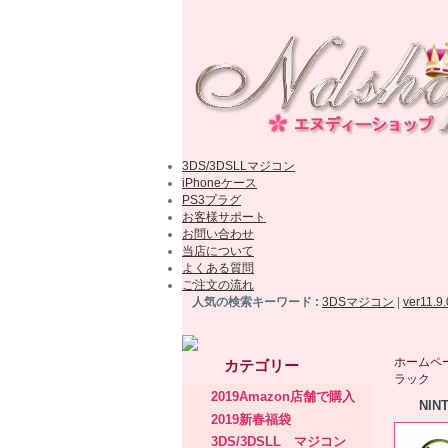
3DS/3DSLLマジコン
iPhoneケース
PS3プラグ
お客様サポート
お問い合わせ
当店について
よくある質問
ご注文の流れ
人気の検索キーワード :
3DSマジコン
|
ver11.9
ホームペ
カテゴリー
ラック
2019Amazon店舗で購入
NI
2019新春福袋
3DS/3DSLL マジコン