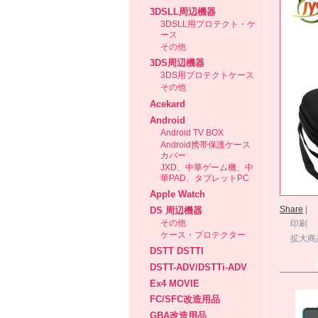
3DSLL周辺機器
3DSLL用プロテクト・ケ
ース
その他
3DS周辺機器
3DS用プロテクトケース
その他
Acekard
Android
Android TV BOX
Android携帯保護ケース
カバー
JXD、中華ゲーム機、中
華PAD、タブレットPC
Apple Watch
Share
|
DS 周辺機器
その他
印刷
ケース・プロテクター
拡大商
DSTT DSTTI
DSTT-ADV/DSTTi-ADV
Ex4 MOVIE
FC/SFC改造用品
GBA改造用品