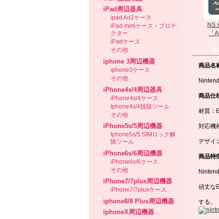
iPad周辺器具
ipad Air2ケース
NS
iPad miniケース・プロテ
「Ac
クター
iPadケース
その他
基
iphone 3周辺機器
商品名
iphone3ケース
その他
Nint
iPhone4s/4周辺器具
商品仕
iPhone4s/4ケース
Iphone4s/4脱獄ツール
材質：E
その他
iPhone5s/5周辺機器
対応機種：
Iphone5s/5 SIMロック解
デザイ
除ツール
iPhone6s/6周辺機器
商品特
iPhone6s/6ケース
その他
Nint
iPhone7/7plus周辺機器
頑丈な
iPhone7/7plusケース
iphone8/8 Plus周辺機器
する。
iphoneX周辺機器