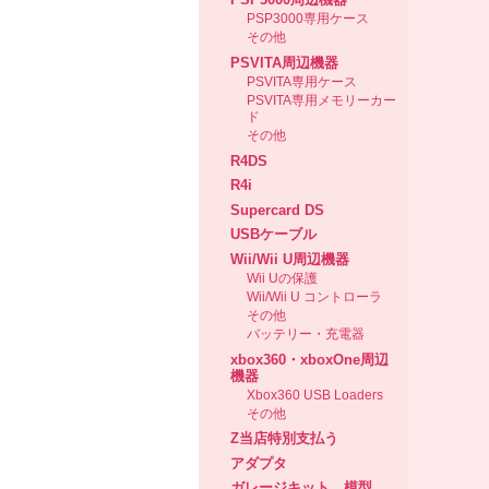
PSP3000専用ケース
その他
PSVITA周辺機器
PSVITA専用ケース
PSVITA専用メモリーカー
ド
その他
R4DS
R4i
Supercard DS
USBケーブル
Wii/Wii U周辺機器
Wii Uの保護
Wii/Wii U コントローラ
その他
バッテリー・充電器
xbox360・xboxOne周辺
機器
Xbox360 USB Loaders
その他
Z当店特別支払う
アダプタ
ガレージキット、模型