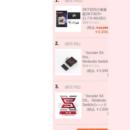
1
.
(前日 20位)
rank
same!
SKY3DSの進級
版SKY3DS+
11.7.0-40U/E/J
で起動可能
3DSマジコン
(MHX、FEifサポ
(税込
￥10,650
ート）
￥8,300
)
2
.
(前日 8位)
rank
up!
「Xecuter SX
Pro」
Nintendo Switch
バックアップゲ
3DSマジコン
ーム起動可能
(税込 ￥5,999
)
3
.
(前日 5位)
rank
up!
「Xecuter SX
OS」 Nintendo
Switchのハック
ツール バック
(税込 ￥2,800
アップゲーム起
)
動可能