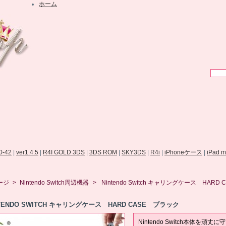
ホーム
.0-42
|
ver1.4.5
|
R4I GOLD 3DS
|
3DS ROM
|
SKY3DS
|
R4i
|
iPhoneケース
|
iPad 
ージ
>
Nintendo Switch周辺機器
>
Nintendo Switch キャリングケース HARD 
NTENDO SWITCH キャリングケース HARD CASE ブラック
Nintendo Switch本体を頑丈