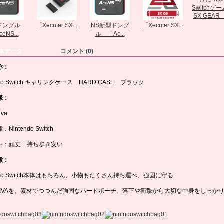
SX GEAR 
ドングル
「Xecuter SX...
NS新型ドング
「Xecuter SX...
eNS...
ル 「Ac...
本データ
コメント (0)
称：
endo Switch キャリングケース HARD CASE ブラック
様：
va
Nintendo Switch
ン：頑丈 持ち歩き安い
徴：
endo Switch本体はもちろん、小物もたくさん持ち運べ、強固に守る
EVAを、素材でつつんだ強固なハードポーチ。落下や衝撃から大切な中身をしっか