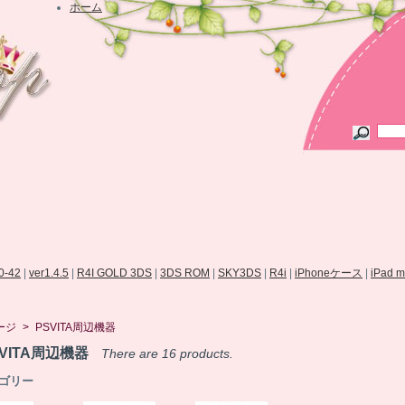
ホーム
.0-42
|
ver1.4.5
|
R4I GOLD 3DS
|
3DS ROM
|
SKY3DS
|
R4i
|
iPhoneケース
|
iPad 
ージ
>
PSVITA周辺機器
SVITA周辺機器
There are 16 products.
ゴリー