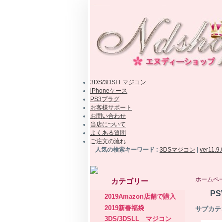
3DS/3DSLLマジコン
iPhoneケース
PS3プラグ
お客様サポート
お問い合わせ
当店について
よくある質問
ご注文の流れ
人気の検索キーワード :
3DSマジコン
|
ver11.9
ホームペ
カテゴリー
P
2019Amazon店舗で購入
2019新春福袋
サブカテ
3DS/3DSLL マジコン