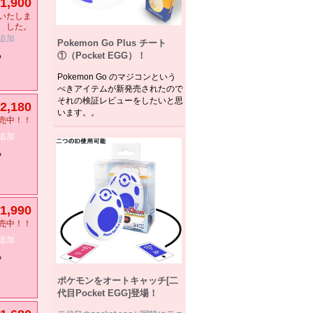
1,900
いたしま
した。
追加
Pokemon Go Plus チート
①（Pocket EGG）！
る
Pokemon Go のマジコンという
べきアイテムが新発売されたので
それの検証レビューをしたいと思
2,180
います。。
売中！！
追加
る
1,990
売中！！
追加
る
ポケモンをオートキャッチ[二
代目Pocket EGG]登場！