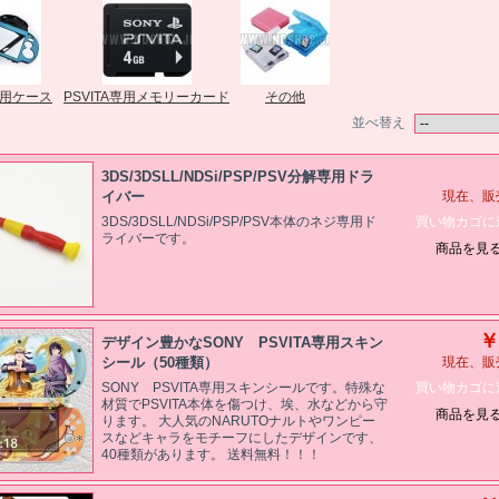
A専用ケース
PSVITA専用メモリーカード
その他
並べ替え
3DS/3DSLL/NDSi/PSP/PSV分解専用ドラ
イバー
現在、販
買い物カゴに
3DS/3DSLL/NDSi/PSP/PSV本体のネジ専用ド
ライバーです。
商品を見
￥
デザイン豊かなSONY PSVITA専用スキン
シール（50種類）
現在、販
買い物カゴに
SONY PSVITA専用スキンシールです。特殊な
材質でPSVITA本体を傷つけ、埃、水などから守
商品を見
ります。 大人気のNARUTOナルトやワンピー
スなどキャラをモチーフにしたデザインです、
40種類があります。 送料無料！！！