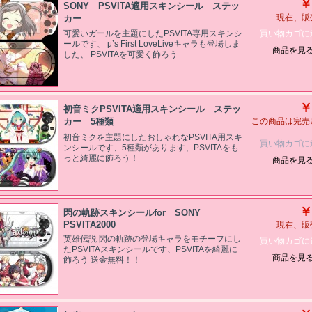
￥
SONY PSVITA適用スキンシール ステッ
カー
現在、販
買い物カゴに
可愛いガールを主題にしたPSVITA専用スキンシ
ールです、 μ’s First LoveLiveキャラも登場しま
商品を見
した、 PSVITAを可愛く飾ろう
￥
初音ミクPSVITA適用スキンシール ステッ
カー 5種類
この商品は完売
初音ミクを主題にしたおしゃれなPSVITA用スキ
買い物カゴに
ンシールです、5種類があります、PSVITAをも
っと綺麗に飾ろう！
商品を見
￥
閃の軌跡スキンシールfor SONY
PSVITA2000
現在、販
英雄伝説 閃の軌跡の登場キャラをモチーフにし
買い物カゴに
たPSVITAスキンシールです、PSVITAを綺麗に
商品を見
飾ろう 送金無料！！