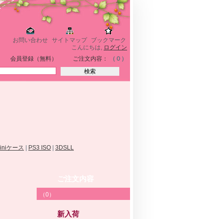
お問い合わせ
サイトマップ
ブックマーク
こんにちは,
ログイン
会員登録（無料）
ご注文内容：
（０）
miniケース
|
PS3 ISO
|
3DSLL
ご注文内容
（0）
新入荷