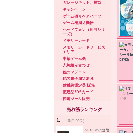
ガレージキット、模型
キャンペーン
ゲーム機リペアパーツ
ゲーム機周辺機器
ヘッドフォン（HIFIシリ
ーズ）
メモリーカード
メモリーカードサービス
エリア
中華ゲーム機
人気組み合わせ
他のマジコン
他の電子周辺器具
放射線測定器 販売
正規品3DSカード
節電ツール販売
売れ筋ランキング
1
.
(前日 20位)
rank
same!
SKY3DSの進級