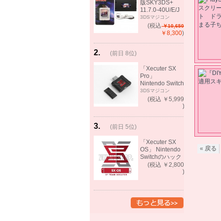
版SKY3DS+
11.7.0-40U/E/J
で起動可能
3DSマジコン
(MHX、FEifサポ
(税込
￥10,650
ート）
￥8,300
)
2
.
(前日 8位)
rank
up!
「Xecuter SX
Pro」
Nintendo Switch
バックアップゲ
3DSマジコン
ーム起動可能
(税込 ￥5,999
)
3
.
(前日 5位)
rank
up!
「Xecuter SX
« 戻る
OS」 Nintendo
Switchのハック
ツール バック
(税込 ￥2,800
アップゲーム起
)
動可能