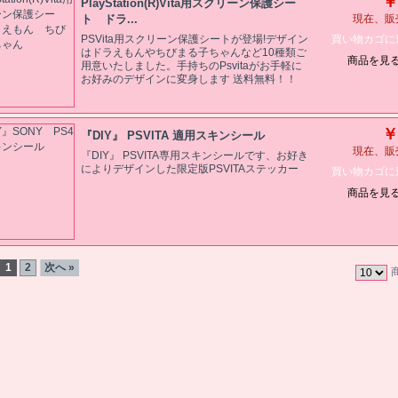
￥
PlayStation(R)Vita用スクリーン保護シー
ト ドラ...
現在、販
買い物カゴに
PSVita用スクリーン保護シートが登場!デザイン
はドラえもんやちびまる子ちゃんなど10種類ご
商品を見
用意いたしました。手持ちのPsvitaがお手軽に
お好みのデザインに変身します 送料無料！！
￥
『DIY』 PSVITA 適用スキンシール
現在、販
『DIY』 PSVITA専用スキンシールです、お好き
によりデザインした限定版PSVITAステッカー
買い物カゴに
商品を見
1
2
次へ »