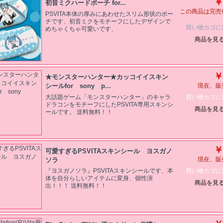
￥
初音ミクハードポーチ for...
この商品は完売
PSVITA本体の厚みにあわせたスリム形状のポー
チです、初音ミクをモチーフにしたデザインで
買い物カゴに
めちゃくちゃ可愛いです、
商品を見
￥
★モンスターハンター★カッコイイスキン
シールfor sony p...
現在、販
買い物カゴに
大話題ゲーム「モンスターハンター」のキャラ
ドラコンをモチーフにしたPSVITA専用スキンシ
商品を見
ールです。 送料無料！！
￥
可愛すぎるPSVITAスキンシール ヨスガノ
ソラ
現在、販
買い物カゴに
『ヨスガノソラ』PSVITAスキンシールです、本
体を自分らしいアイテムに変身、個性演
商品を見
出！！！ 送料無料！！