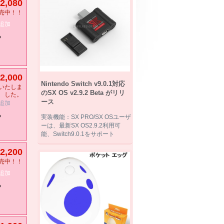
2,080
売中！！
追加
る
2,000
Nintendo Switch v9.0.1対応
いたしま
のSX OS v2.9.2 Beta がリリ
した。
ース
追加
る
実装機能：SX PRO/SX OSユーザ
ーは、最新SX OS2.9.2利用可
能、Switch9.0.1をサポート
2,200
売中！！
追加
る