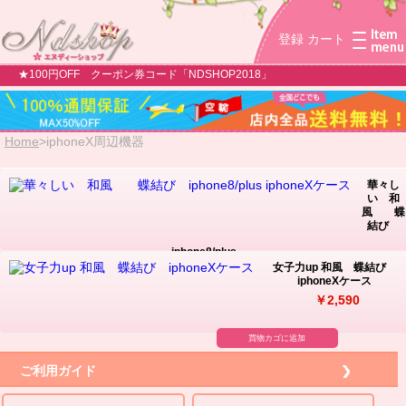
登録
カート
★100円OFF クーポン券コード「NDSHOP2018」
Home
>
iphoneX周辺機器
華々し
い 和
風 蝶
結び
iphone8/plus...
女子力up 和風 蝶結び
￥2,590
iphoneXケース
買物カゴに追加
￥2,590
買物カゴに追加
ご利用ガイド