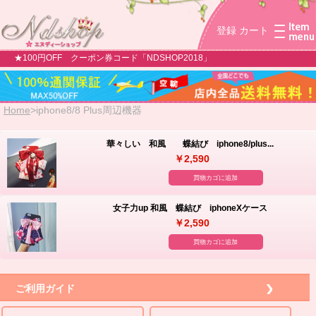
登録
カート
★100円OFF クーポン券コード「NDSHOP2018」
Home
>
iphone8/8 Plus周辺機器
華々しい 和風 蝶結び iphone8/plus...
￥2,590
買物カゴに追加
女子力up 和風 蝶結び iphoneXケース
￥2,590
買物カゴに追加
ご利用ガイド