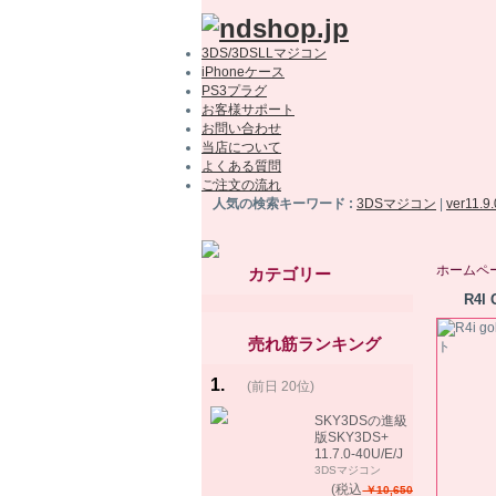
3DS/3DSLLマジコン
iPhoneケース
PS3プラグ
お客様サポート
お問い合わせ
当店について
よくある質問
ご注文の流れ
人気の検索キーワード :
3DSマジコン
|
ver11.9
ホームペ
カテゴリー
R4
売れ筋ランキング
1
.
(前日 20位)
rank
same!
SKY3DSの進級
版SKY3DS+
11.7.0-40U/E/J
で起動可能
3DSマジコン
(MHX、FEifサポ
(税込
￥10,650