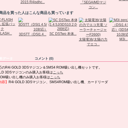
2015 R4isdhc...
『SEGA/MDマジ
コン...
商品を買った人はこんな商品も買っています
LASH...
SC DSTwo 本体...
3DSTT（DSI1.4...
M3i...
太陽電池(太陽の力
でエコ...
本データ
コメント (0)
応のR4i GOLD 3DSマジコン＆SMS4 ROM吸い出し機セットです。
GOLD 3DSマジコンのみ購入お客様は
こっち
4ROM吸い出し機のみ購入お客様は
こっち
内容】
R4i GOLD 3DSマジコン、SMS4ROM吸い出し機、カードリーダ