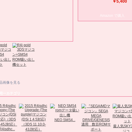
￥5,400
Amazon で購入
品画像を見る
同一カテゴリ
NEO SMS4...
最人気SKY
4isdhc...
ジコ..