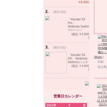
ート）
￥8,300
)
2
.
(前日 8位)
rank
up!
「Xecuter SX
Pro」
Nintendo Switch
バックアップゲ
3DSマジコン
ーム起動可能
(税込 ￥5,999
)
3
.
(前日 5位)
rank
up!
「Xecuter SX
Share
|
OS」 Nintendo
Switchのハック
印刷
ツール バック
(税込 ￥2,800
拡大商
アップゲーム起
)
動可能
営業日カレンダー
2015 R
4
2021年
月