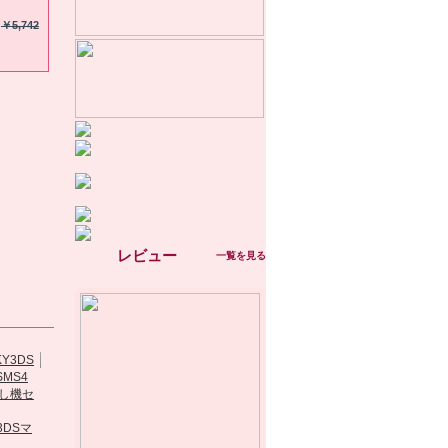
￥5,742
レビュー
一覧を見る
NDS Adaptor...
MT...
3DSマ
SKY3DS 3DS最
.
「R4I SAVE...