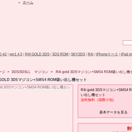
ホーム
.0-42
|
ver1.4.5
|
R4I GOLD 3DS
|
3DS ROM
|
SKY3DS
|
R4i
|
iPhoneケース
|
iPad 
ージ
>
3DS/3DSLL マジコン
>
R4i gold 3DSマジコン+SMS4 ROM吸い出し
I GOLD 3DSマジコン+SMS4 ROM吸い出し機セット
R4i gold 3DSマジコン+SMS4 
い出し機セット
送料無料（国際小包)
基本データを見る
割