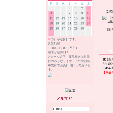
日
月
火
水
木
金
土
1
2
3
この
4
5
6
7
8
9
10
11
12
13
14
15
16
17
18
19
20
21
22
23
24
25
26
27
28
29
30
EZ-F
■
の日が定休日です。
営業時間
10:00～19:00（平日）
基
週末が定休日！
※メール返信・商品発送は営業
3DS対
日のみとなります。ご注文は年
R4i 
中無休でお受け付けしておりま
SMS
す。
【商品
メルマガ