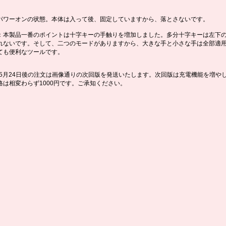
パワーオンの状態。本体は入って後、固定していますから、落とさないです。
：本製品一番のポイントは十字キーの手触りを増加しました。多分十字キーは左下
れないです。そして、二つのモードがありますから、大きな手と小さな手は全部適
ても便利なツールです。
2年5月24日後の注文は画像通りの次回版を発送いたします。次回版は充電機能を増や
格は相変わらず1000円です。ご承知ください。