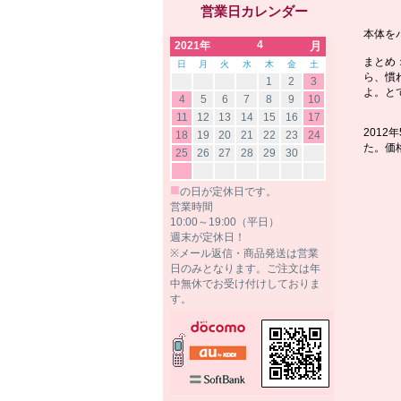
営業日カレンダー
本体を
4
2021年
月
まとめ
日
月
火
水
木
金
土
ら、慣
1
2
3
よ。と
4
5
6
7
8
9
10
11
12
13
14
15
16
17
201
18
19
20
21
22
23
24
た。価
25
26
27
28
29
30
■
の日が定休日です。
営業時間
10:00～19:00（平日）
週末が定休日！
※メール返信・商品発送は営業
日のみとなります。ご注文は年
中無休でお受け付けしておりま
す。