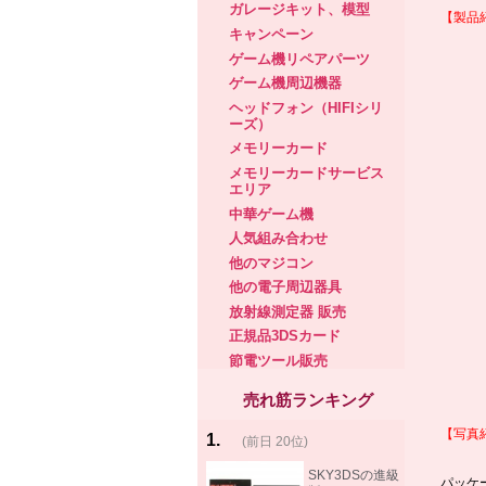
ガレージキット、模型
【製品
キャンペーン
ゲーム機リペアパーツ
ゲーム機周辺機器
ヘッドフォン（HIFIシリ
ーズ）
メモリーカード
メモリーカードサービス
エリア
中華ゲーム機
人気組み合わせ
他のマジコン
他の電子周辺器具
放射線測定器 販売
正規品3DSカード
節電ツール販売
売れ筋ランキング
【写真
1
.
(前日 20位)
rank
same!
SKY3DSの進級
パッケ