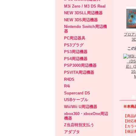
M3i Zero / M3 DS Real
NEW 3DSLL周辺機器
NEW 3DS周辺機器
Nintendo Switch周辺機
器
プロ
PC周辺器具
3D
PS3プラグ
この
PS3周辺機器
PS4周辺機器
PSP3000周辺機器
PSVITA周辺機器
M
R4DS
R4i
Supercard DS
基
USBケーブル
※本商
Wii/Wii U周辺機器
xbox360・xboxOne周辺
【商品
機器
【対応
Z当店特別支払う
【カラ
【保証
アダプタ