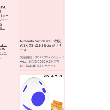
Maglinkコンパク
DS/3DS/PSVカ
ト...
任天堂3DS /...
3DS専用液晶保護
E...
ー...
フィルター
Nintendo Switch v9.0.1対応
のSX OS v2.9.2 Beta がリリ
ース
..
実装機能：SX PRO/SX OSユーザ
R4i gold...
ーは、最新SX OS2.9.2利用可
3DS専用液晶保護
能、Switch9.0.1をサポート
フィルター