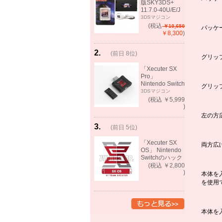
版SKY3DS+
11.7.0-40U/E/J
で起動可能
3DSマジコン
(MHX、FEifサポ
(税込
￥10,650
パッケ
ート）
￥8,300
)
2
.
(前日 8位)
グリッ
rank
up!
「Xecuter SX
Pro」
Nintendo Switch
グリッ
バックアップゲ
3DSマジコン
ーム起動可能
(税込 ￥5,999
)
左の方
3
.
(前日 5位)
rank
up!
「Xecuter SX
両方広
OS」 Nintendo
Switchのハック
ツール バック
(税込 ￥2,800
アップゲーム起
)
本体を
動可能
を使用
本体を