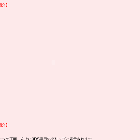
紹介】
紹介】
ージの正面、左上に3DS専用のグリップと表示されます。