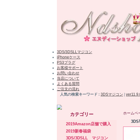
3DS/3DSLLマジコン
iPhoneケース
PS3プラグ
お客様サポート
お問い合わせ
当店について
よくある質問
ご注文の流れ
人気の検索キーワード :
3DSマジコン
|
ver11.9
ホームペ
カテゴリー
3D
2019Amazon店舗で購入
2019新春福袋
3DS/3DSLL マジコン