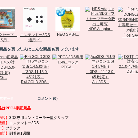
NDS Adaptor...
NEO SMS4...
アクセーブ
ニンテンドー3DS
「R4I SAV
S用...
適用プ...
商品を買った人はこんな商品も買っています
PEGA...
DSTTi.
3i...
R4i GOLD 3DS...
Ace3DS...
本データ
コメント (0)
品はPEGA製正規品
内容】
3DS専用コントローラー型グリップ
機種】
ニンテンドー3DS
ー】
ブラック
期間】
到着後1週間