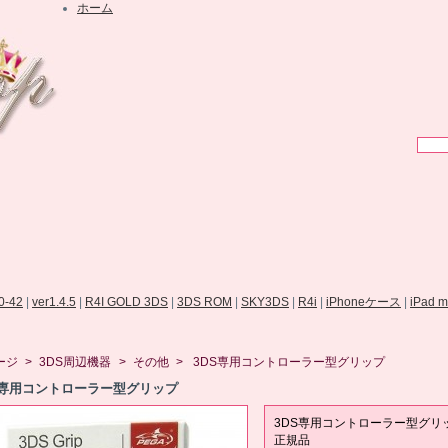
ホーム
.0-42
|
ver1.4.5
|
R4I GOLD 3DS
|
3DS ROM
|
SKY3DS
|
R4i
|
iPhoneケース
|
iPad 
ージ
>
3DS周辺機器
>
その他
>
3DS専用コントローラー型グリップ
S専用コントローラー型グリップ
3DS専用コントローラー型グ
正規品