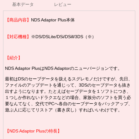
基本データ
レビュー
【商品内容】
NDS Adaptor Plus本体
【対応機種】
※DS/DSLite/DSi/DSill/3DS（※）
【
紹介
】
NDS Adaptor PlusはNDS Adaptorのニューバージョンです。
最初は
DS
のセーブデータを扱えるスグレモノだけですが、先日、
ファイルのアップデートを通じって、3DSのセーブデータも抜き
出すようになります。たとえばセーブデータを１ソフトにつき、
１つしか作れないドラクエなどの場合、家族分のソフトを買う必
要なんてなく、交代でPCへ各自のセーブデータをバックアップ、
遊ぶ人に応じてリストア（書き戻し）すればいいわけです。
【
NDS Adaptor Plusの特長】