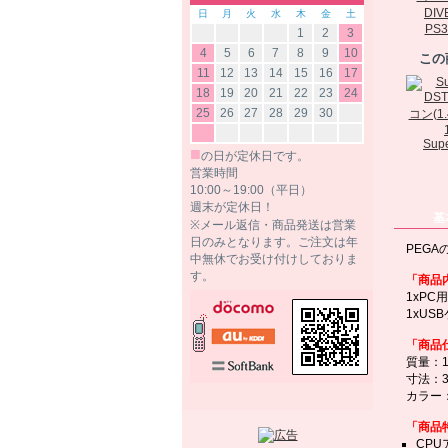
日
月
火
水
木
金
土
PS3/
1
2
3
4
5
6
7
8
9
10
この
11
12
13
14
15
16
17
18
19
20
21
22
23
24
25
26
27
28
29
30
Supe
■
の日が定休日です。
営業時間
10:00～19:00（平日）
週末が定休日！
基
※メール返信・商品発送は営業
日のみとなります。ご注文は年
PEG
中無休でお受け付けしておりま
す。
「商品
1xPC
1xUS
「商品
質量：1
寸法：32 
カラー
「商品
CP