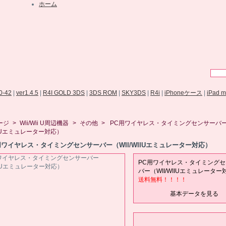
ホーム
.0-42
|
ver1.4.5
|
R4I GOLD 3DS
|
3DS ROM
|
SKY3DS
|
R4i
|
iPhoneケース
|
iPad 
ージ
>
Wii/Wii U周辺機器
>
その他
>
PC用ワイヤレス・タイミングセンサーバ
WIIUエミュレーター対応）
用ワイヤレス・タイミングセンサーバー（WII/WIIUエミュレーター対応）
PC用ワイヤレス・タイミングセ
バー（WII/WIIUエミュレーター
送料無料！！！！
基本データを見る