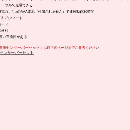
Bケーブルで充電できる
費電力：4つのAAA電池（付属されません）で連続動作36時間
：3～8フィート
モード
に便利
と高い互換性がある
センサーバーセット
I専用
」は以下のページまでご参考ください
センサーバーセット