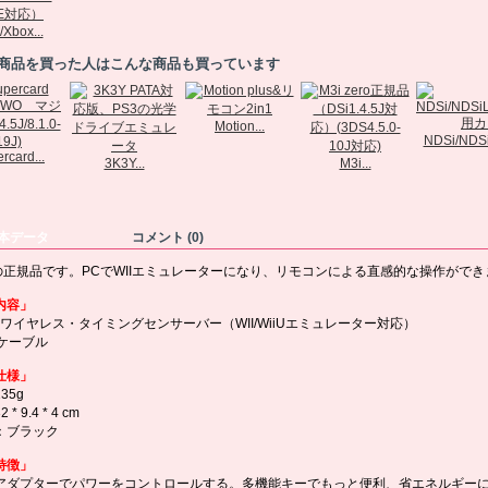
Xbox...
商品を買った人はこんな商品も買っています
Motion...
NDSi/NDSiL
rcard...
3K3Y...
M3i...
本データ
コメント (0)
Aの正規品です。PCでWIIエミュレーターになり、
リモコンによる直感的な操作ができ
内容」
用ワイヤレス・タイミングセンサーバー（WII/WiiUエミュレーター対応）
Bケーブル
仕様」
35g
* 9.4 * 4 cm
：ブラック
特徴」
Uアダプターでパワーをコントロールする。多機能キーでもっと便利、省エネルギー