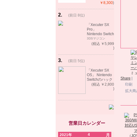
ート）
￥8,300
)
2
.
(前日 8位)
rank
up!
「Xecuter SX
Pro」
Nintendo Switch
バックアップゲ
3DSマジコン
ーム起動可能
(税込 ￥5,999
)
3
.
(前日 5位)
rank
up!
「Xecuter SX
OS」 Nintendo
Share
|
Switchのハック
ツール バック
(税込 ￥2,800
印刷
アップゲーム起
)
拡大商
動可能
営業日カレンダー
4
2021年
月