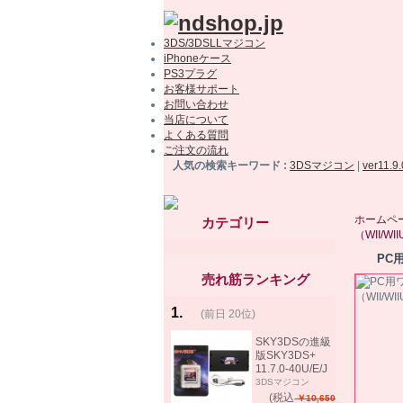
3DS/3DSLLマジコン
iPhoneケース
PS3プラグ
お客様サポート
お問い合わせ
当店について
よくある質問
ご注文の流れ
人気の検索キーワード :
3DSマジコン
|
ver11.9
ホームペ
カテゴリー
（WII/
PC
売れ筋ランキング
1
.
(前日 20位)
rank
same!
SKY3DSの進級
版SKY3DS+
11.7.0-40U/E/J
で起動可能
3DSマジコン
(MHX、FEifサポ
(税込
￥10,650