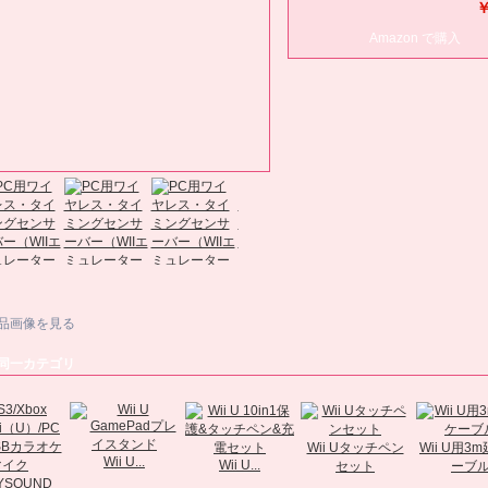
￥
Amazon で購入
品画像を見る
同一カテゴリ
Wii Uタッチペン
Wii U用3
Wii U...
Wii U...
セット
ーブ