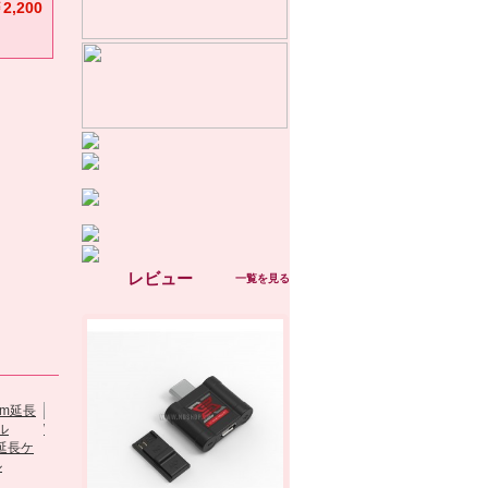
2,200
レビュー
一覧を見る
m延長ケ
WII専用センサ
PEGA太鼓之達人
ル
外付DVD...
バーセット
專用鼓...
太鼓之達人