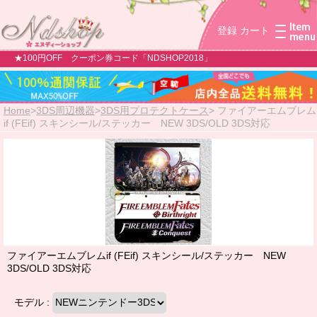
登録
カート
★100円OFF クーポン券コード「NDSHOP2018」
Home
>
3DS周辺機器
>
3DS用プロテクトケース
>
ファイアーエムブレム
if (FEif) スキンシール/ステッカー NEW 3DS/OLD 3DS対応
ファイアーエムブレムif (FEif) スキンシール/ステッカー NEW
3DS/OLD 3DS対応
モデル :