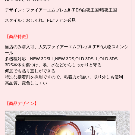
デザイン：ファイアーエムブレムif (FEif)白夜王国/暗夜王国
スタイル：おしゃれ、FEifフアン必見
【商品特徴】
当店のみ購入可、人気ファイアーエムブレムif (FEif)人物スキンシ
ール
多機種対応：NEW 3DSLL,NEW 3DS,OLD 3DSLL,OLD 3DS
3DS本体を傷つけ、埃、水などからしっかりと守る
何度でも貼り直しができる
特別な接着剤を採用ですので、粘着力が強い、取り外しも便利
高品質、変色しにくい
【商品デザイン】