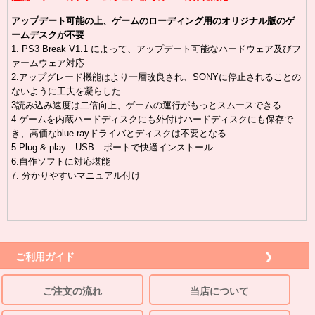
アップデート可能の上、ゲームのローディング用のオリジナル版のゲ
ームデスクが不要
1. PS3 Break V1.1 によって、アップデート可能なハードウェア及びフ
ァームウェア対応
2.アップグレード機能はより一層改良され、SONYに停止されることの
ないように工夫を凝らした
3読み込み速度は二倍向上、ゲームの運行がもっとスムースできる
4.ゲームを内蔵ハードディスクにも外付けハードディスクにも保存で
き、高価なblue-rayドライバとディスクは不要となる
5.Plug & play USB ポートで快適インストール
6.自作ソフトに対応堪能
7. 分かりやすいマニュアル付け
ご利用ガイド
ご注文の流れ
当店について