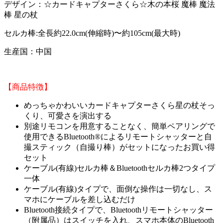
デザイン：☆カードキャプターさくら☆木の本桜 魔棒 魔法
棒 星の杖
セルカ棒:全長約22.0cm(伸縮時)〜約105cm(最大時)
生産国：中国
【商品特徴】
めっちゃかわいいカードキャプターさくら星の杖そっ
くり、可愛さを演出する
別途リモコンを用意することなく、
簡単ペアリングで
使用できるBluetooth®によるリモートシャッターと自
撮スティック（自撮り棒）がセットになったお買い得
セット
ケーブル(有線)セルカ棒＆Bluetoothセルカ棒2つタイプ
一体
ケーブル(有線)タイプで、面倒な操作は一切なし、ス
マホにケーブルを差し込むだけ
Bluetooth接続タイプで、
Bluetooth
リモートシャッター
（附属品）はスイッチを入れ、スマホ本体のBluetooth