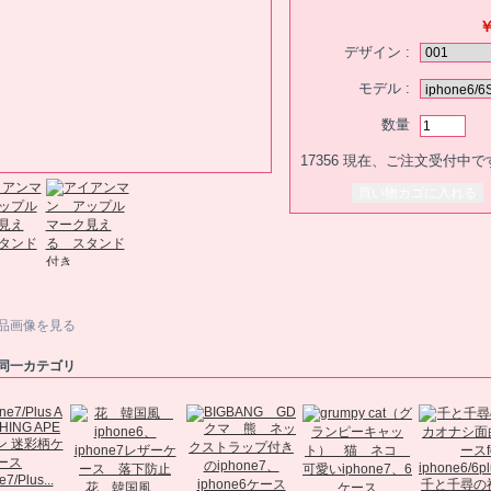
￥
デザイン :
モデル :
数量
17356
現在、ご注文受付中で
品画像を見る
同一カテゴリ
7/Plus...
千と千尋の
花 韓国風