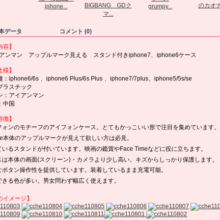
BIGBANG GDク
のカオナ.
iphone...
grumpy...
マ...
本データ
コメント (0)
内容】
イアンマン アップルマーク見える スタンド付きiphone7、iphone6ケース
仕様】
phone6/6s 、iphone6 Plus/6s Plus 、iphone7/7plus、iphone5/5s/se
プラスチック
ン：アイアンマン
：中国
特徴】
フォンのモチーフのアイフォンケース。とてもかっこいい形で注目を集めています。
hone本体のアップルマークが見えて欲しい方は必見。
ているスタンドが付いています。映画の鑑賞やFace Timeなどに役に立ちます。
スは本体の画面(スクリーン)・カメラより少し高い。キズからしっかり保護します。
なボタン操作性を提供しています。装着しているまま充電可能。
できる色が多い。男女問わず幅広く使えます。
のイメージ】