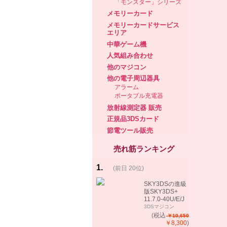
「モンスター」シリーズ
メモリーカード
メモリーカードサービス
エリア
中華ゲーム機
人気組み合わせ
他のマジコン
他の電子周辺器具
アラーム
ポータブル充電器
放射線測定器 販売
正規品3DSカード
節電ツール販売
売れ筋ランキング
1
.
(前日 20位)
rank
same!
SKY3DSの進級
版SKY3DS+
11.7.0-40U/E/J
で起動可能
3DSマジコン
(MHX、FEifサポ
(税込
￥10,650
ート）
￥8,300
)