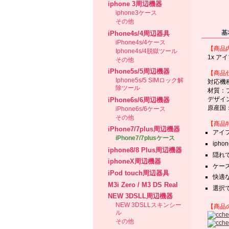
iphone 3周辺機器
iphone3ケース
その他
基
iPhone4s/4周辺器具
iPhone4s/4ケース
【商品
Iphone4s/4脱獄ツール
1x ア
その他
iPhone5s/5周辺機器
【商品
Iphone5s/5 SIMロック解
対応機種：i
除ツール
材質：
デザイ
iPhone6s/6周辺機器
原産国
iPhone6s/6ケース
その他
【商品
iPhone7/7plus周辺機器
アイ
iPhone7/7plusケース
ip
iphone8/8 Plus周辺機器
隠れ
iphoneX周辺機器
ケー
iPod touch周辺器具
快適
M3i Zero / M3 DS Real
選択
NEW 3DSLL周辺機器
NEW 3DSLLスキンシー
【商品
ル
その他