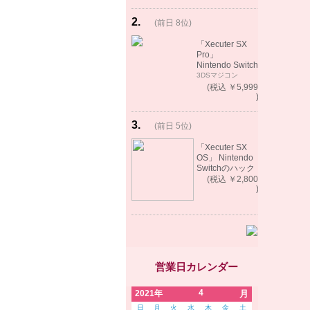
2
.
(前日 8位)
rank
up!
「Xecuter SX
Pro」
Nintendo Switch
バックアップゲ
3DSマジコン
ーム起動可能
(税込 ￥5,999
)
3
.
(前日 5位)
rank
up!
「Xecuter SX
OS」 Nintendo
Switchのハック
ツール バック
(税込 ￥2,800
アップゲーム起
)
動可能
営業日カレンダー
4
2021年
月
日
月
火
水
木
金
土