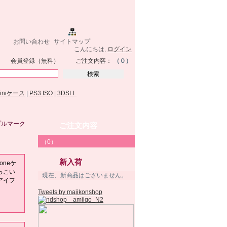
お問い合わせ
サイトマップ
こんにちは,
ログイン
会員登録（無料）
ご注文内容：
（０）
miniケース
|
PS3 ISO
|
3DSLL
プルマーク
ご注文内容
（0）
ス
新入荷
oneケ
っこい
現在、新商品はございません。
アイフ
Tweets by majikonshop