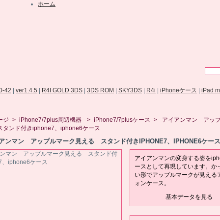
ホーム
.0-42
|
ver1.4.5
|
R4I GOLD 3DS
|
3DS ROM
|
SKY3DS
|
R4i
|
iPhoneケース
|
iPad 
ージ
>
iPhone7/7plus周辺機器
>
iPhone7/7plusケース
>
アイアンマン アッ
タンド付きiphone7、iphone6ケース
アンマン アップルマーク見える スタンド付きIPHONE7、IPHONE6ケー
アイアンマンの変身する姿をiph
ースとして再現しています。か
い形でアップルマークが見える
ォンケース。
基本データを見る