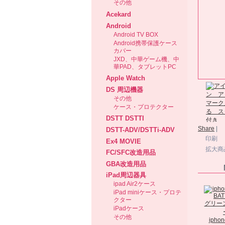
その他
Acekard
Android
Android TV BOX
Android携帯保護ケース
カバー
JXD、中華ゲーム機、中
華PAD、タブレットPC
Apple Watch
DS 周辺機器
その他
ケース・プロテクター
DSTT DSTTI
Share
|
DSTT-ADV/DSTTi-ADV
印刷
Ex4 MOVIE
拡大商
FC/SFC改造用品
GBA改造用品
iPad周辺器具
ipad Air2ケース
iPad miniケース・プロテ
クター
iPadケース
その他
iphone