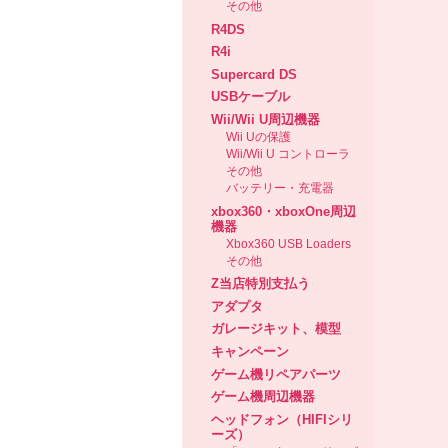
その他
R4DS
R4i
Supercard DS
USBケーブル
Wii/Wii U周辺機器
Wii Uの保護
Wii/Wii U コントローラ
その他
バッテリー・充電器
xbox360・xboxOne周辺
機器
Xbox360 USB Loaders
その他
Z当店特別支払う
アダプタ
ガレージキット、模型
キャンペーン
ゲーム機リペアパーツ
ゲーム機周辺機器
ヘッドフォン（HIFIシリ
ーズ）