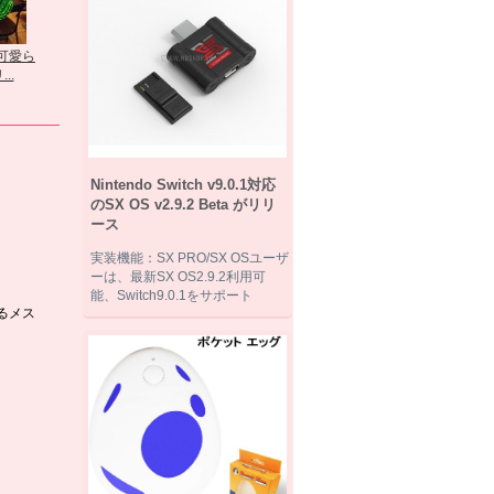
カード収納可能
iphone7ケース登
可愛ら
キラキラライン
ビジネス...
場...
アイアンマン ア
..
トーンi...
ップルマ...
Nintendo Switch v9.0.1対応
のSX OS v2.9.2 Beta がリリ
ース
実装機能：SX PRO/SX OSユーザ
ーは、最新SX OS2.9.2利用可
能、Switch9.0.1をサポート
いるメス