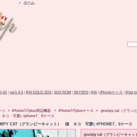
ホーム
.0-42
|
ver1.4.5
|
R4I GOLD 3DS
|
3DS ROM
|
SKY3DS
|
R4i
|
iPhoneケース
|
iPad 
ージ
>
iPhone7/7plus周辺機器
>
iPhone7/7plusケース
>
grumpy cat（グラ
ネコ 可愛いiphone7、6ケース
UMPY CAT（グランピーキャット） 猫 ネコ 可愛いIPHONE7、6ケース
grumpy cat（グランピーキャ