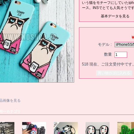
いう猫をモチーフにしていたiph
ース。INSでとても人気そうで
基本データを見る
￥
モデル :
数量
518
現在、ご注文受付中です
品画像を見る
同一カテゴリ