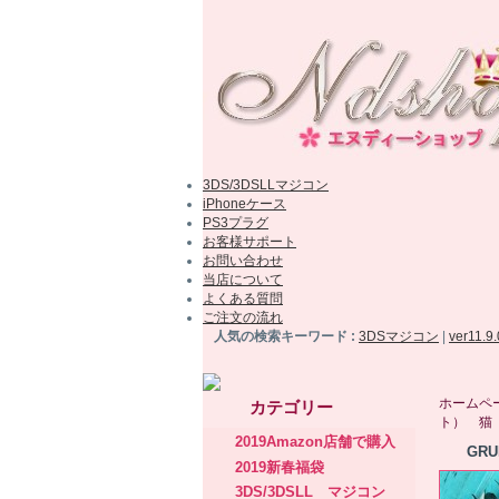
3DS/3DSLLマジコン
iPhoneケース
PS3プラグ
お客様サポート
お問い合わせ
当店について
よくある質問
ご注文の流れ
人気の検索キーワード :
3DSマジコン
|
ver11.9
ホームペ
カテゴリー
ト） 猫 
2019Amazon店舗で購入
GR
2019新春福袋
3DS/3DSLL マジコン