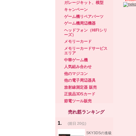
ガレージキット、模型
キャンペーン
ゲーム機リペアパーツ
ゲーム機周辺機器
ヘッドフォン（HIFIシリ
ーズ）
メモリーカード
メモリーカードサービス
エリア
中華ゲーム機
人気組み合わせ
他のマジコン
他の電子周辺器具
放射線測定器 販売
正規品3DSカード
節電ツール販売
売れ筋ランキング
1
.
(前日 20位)
rank
same!
SKY3DSの進級