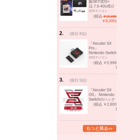
版SKY3DS+
11.7.0-40U/E/J
で起動可能
3DSマジコン
(MHX、FEifサポ
(税込
￥10,650
ート）
￥8,300
)
2
.
(前日 8位)
rank
up!
「Xecuter SX
Pro」
Nintendo Switch
バックアップゲ
3DSマジコン
ーム起動可能
(税込 ￥5,999
)
3
.
(前日 5位)
rank
up!
「Xecuter SX
OS」 Nintendo
Switchのハック
ツール バック
(税込 ￥2,800
アップゲーム起
)
動可能