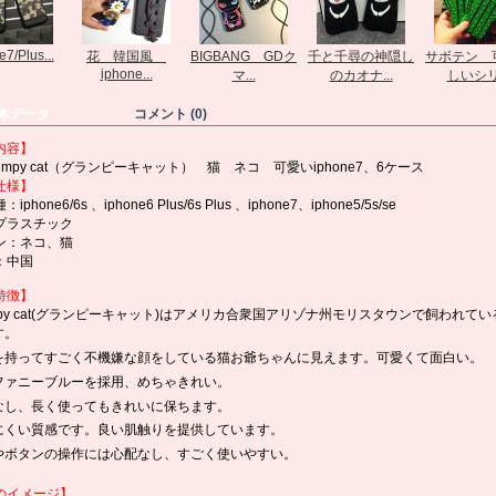
7/Plus...
花 韓国風
BIGBANG GDク
千と千尋の神隠し
サボテン 
iphone...
マ...
のカオナ...
しいシリ.
本データ
コメント (0)
内容】
rumpy cat（グランピーキャット） 猫 ネコ 可愛いiphone7、6ケース
仕様】
phone6/6s 、iphone6 Plus/6s Plus 、iphone7、iphone5/5s/se
プラスチック
ン：ネコ、猫
：中国
特徴】
mpy cat(グランピーキャット)はアメリカ合衆国アリゾナ州モリスタウンで飼われて
す。
を持ってすごく不機嫌な顔をしている猫お爺ちゃんに見えます。可愛くて面白い。
ファニーブルーを採用、めちゃきれい。
なし、長く使ってもきれいに保ちます。
にくい質感です。良い肌触りを提供しています。
やボタンの操作には心配なし、すごく使いやすい。
のイメージ】