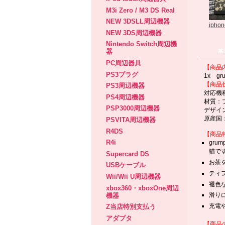
M3i Zero / M3 DS Real
NEW 3DSLL周辺機器
iphone
NEW 3DS周辺機器
Nintendo Switch周辺機
器
基
PC周辺器具
【商品
PS3プラグ
1x g
【商品
PS3周辺機器
対応機種：i
PS4周辺機器
材質：
PSP3000周辺機器
デザイ
原産国
PSVITA周辺機器
R4DS
【商品
R4i
gru
猫で
Supercard DS
お茶
USBケーブル
ティ
Wii/Wii U周辺機器
褪色
xbox360・xboxOne周辺
滑り
機器
充電
Z当店特別支払う
アダプタ
【商品