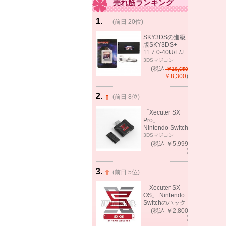
売れ筋ランキング
1
.
(前日 20位)
rank
same!
SKY3DSの進級
版SKY3DS+
11.7.0-40U/E/J
で起動可能
3DSマジコン
(MHX、FEifサポ
(税込
￥10,650
ート）
￥8,300
)
2
.
(前日 8位)
rank
up!
「Xecuter SX
Pro」
Nintendo Switch
バックアップゲ
3DSマジコン
ーム起動可能
(税込 ￥5,999
)
3
.
(前日 5位)
rank
up!
「Xecuter SX
OS」 Nintendo
Switchのハック
ツール バック
(税込 ￥2,800
アップゲーム起
)
動可能