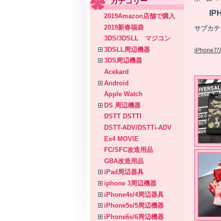
カテゴリー
IP
2019Amazon店舗で購入
2019新春福袋
サブカテ
3DS/3DSLL マジコン
3DSLL周辺機器
iPhone7
3DS周辺機器
Acekard
Android
Apple Watch
DS 周辺機器
DSTT DSTTI
DSTT-ADV/DSTTi-ADV
Ex4 MOVIE
FC/SFC改造用品
GBA改造用品
iPad周辺器具
iphone 3周辺機器
iPhone4s/4周辺器具
iPhone5s/5周辺機器
iPhone6s/6周辺機器