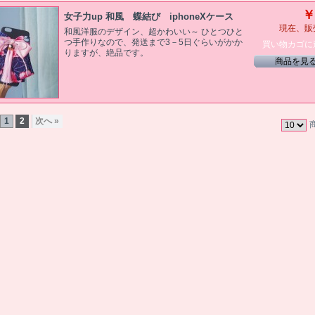
￥
女子力up 和風 蝶結び iphoneXケース
現在、販
和風洋服のデザイン、超かわいい～ ひとつひと
つ手作りなので、発送まで3－5日ぐらいがかか
買い物カゴに
りますが、絶品です。
商品を見
1
2
次へ »