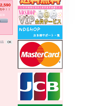
2,590
売中！！
追加
る
商品