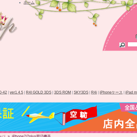
ホーム
.0-42
|
ver1.4.5
|
R4I GOLD 3DS
|
3DS ROM
|
SKY3DS
|
R4i
|
iPhoneケース
|
iPad 
ージ
>
iPhone7/7plus周辺機器