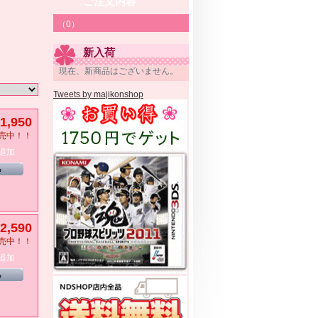
ご注文内容
（0）
新入荷
現在、新商品はございません。
Tweets by majikonshop
1,950
売中！！
追加
る
2,590
売中！！
追加
る