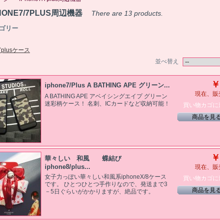
HONE7/7PLUS周辺機器
There are 13 products.
ゴリー
/7plusケース
並べ替え
￥
iphone7/Plus A BATHING APE グリーン...
現在、販
A BATHING APE アベイシングエイプ グリーン
迷彩柄ケース！ 名刺、ICカードなど収納可能！
買い物カゴに
商品を見
￥
華々しい 和風 蝶結び
iphone8/plus...
現在、販
女子力っぽい華々しい和風系iphoneX/8ケース
買い物カゴに
です。 ひとつひとつ手作りなので、発送まで3
商品を見
－5日ぐらいがかかりますが、絶品です。