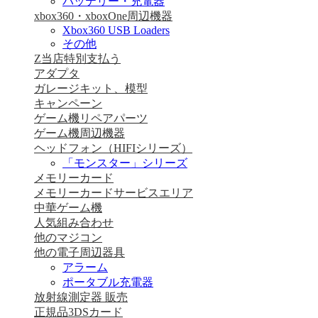
バッテリー・充電器
xbox360・xboxOne周辺機器
Xbox360 USB Loaders
その他
Z当店特別支払う
アダプタ
ガレージキット、模型
キャンペーン
ゲーム機リペアパーツ
ゲーム機周辺機器
ヘッドフォン（HIFIシリーズ）
「モンスター」シリーズ
メモリーカード
メモリーカードサービスエリア
中華ゲーム機
人気組み合わせ
他のマジコン
他の電子周辺器具
アラーム
ポータブル充電器
放射線測定器 販売
正規品3DSカード