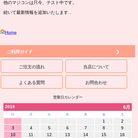
他のマジコンは只今、テスト中です。
続いて最新情報を追加いたします…
Home
ご利用ガイド
ご注文の流れ
当店について
よくある質問
お問合わせ
営業日カレンダー
2018
6月
日
月
火
水
木
金
土
1
2
3
4
5
6
7
8
9
10
11
12
13
14
15
16