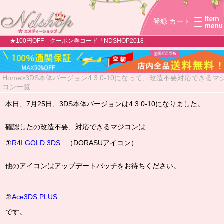
登録
カート
★100円OFF クーポン券コード「NDSHOP2018」
Home
>
3DS本体バージョン4.3.0-10になって、改造不要対応できるマ
コン一覧
本日、7月25日、3DS本体バージョンは4.3.0-10になりました。
確認したの改造不要、対応できるマジコンは
①
R4I GOLD 3DS
（DORASUアイコン）
他のアイコンはアップデートパッチをお待ちください。
②
Ace3DS PLUS
です。