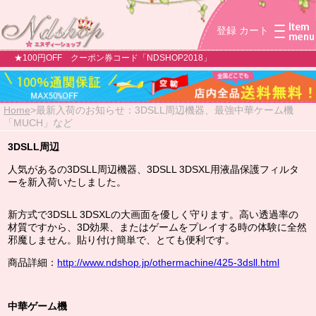
登録
カート
★100円OFF クーポン券コード「NDSHOP2018」
Home
>
最新入荷のお知らせ：3DSLL周辺機器、最強中華ケーム機
「MUCH」など
3DSLL周辺
人気があるの3DSLL周辺機器、
3DSLL 3DSXL用液晶保護フィルタ
ーを新入荷いたしました。
新方式で3DSLL 3DSXLの大画面を優しく守ります。
高い透過率の
材質ですから、
3D効果、またはゲームをプレイする時の体験に全然
邪魔しません。貼り付け簡単で、とても便利です。
商品詳細：
http://www.ndshop.jp/othermachine/425-3dsll.html
中華ゲーム機