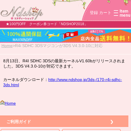
登録
カート
★100円OFF クーポン券コード「NDSHOP2018」
Home
>
R4i SDHC 3DSマジコンが3DS V4.3.0-10に対応
8月13日、R4I SDHC 3DSの最新カーネルV1.60bがリリースされま
した。3DS V4.3.0-10が対応できます。
カーネルダウンロード：
http://www.ndshop.jp/3ds-/170-r4i-sdhc-
3ds.html
Home
ご利用ガイド