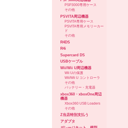
PSP3000専用ケース
その他
PSVITA周辺機器
PSVITA専用ケース
PSVITA専用メモリーカー
ド
その他
R4DS
R4i
Supercard DS
USBケーブル
Wii/Wii U周辺機器
Wii Uの保護
Wii/Wii U コントローラ
その他
バッテリー・充電器
xbox360・xboxOne周辺
機器
Xbox360 USB Loaders
その他
Z当店特別支払う
アダプタ
ガレージキット、模型