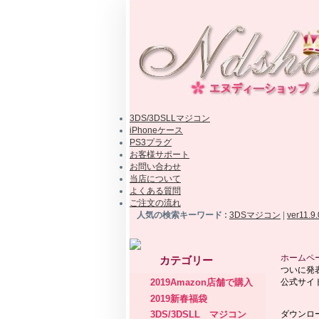
3DS/3DSLLマジコン
iPhoneケース
PS3プラグ
お客様サポート
お問い合わせ
当店について
よくある質問
ご注文の流れ
人気の検索キーワード :
3DSマジコン
|
ver11.9
ホームペ
カテゴリー
ついに発表
2019Amazon店舗で購入
公式サイ
2019新春福袋
ダウンロ
3DS/3DSLL マジコン