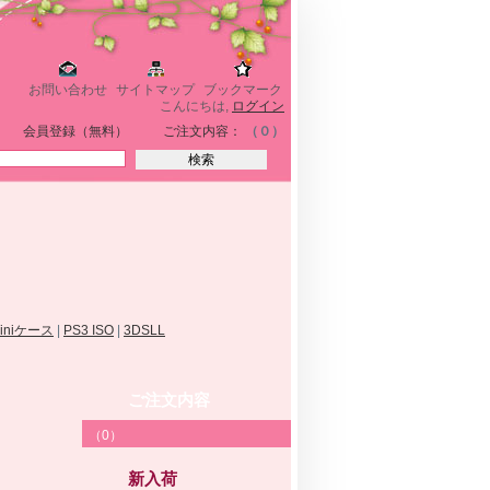
お問い合わせ
サイトマップ
ブックマーク
こんにちは,
ログイン
会員登録（無料）
ご注文内容：
（０）
miniケース
|
PS3 ISO
|
3DSLL
ご注文内容
（0）
新入荷