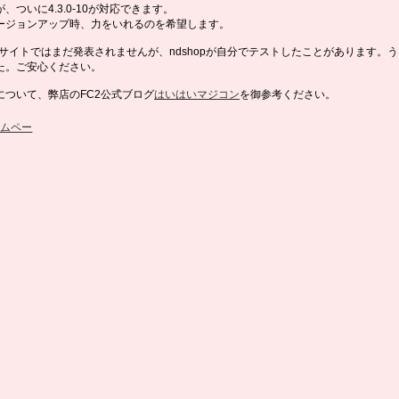
、ついに4.3.0-10が対応できます。
ージョンアップ時、力をいれるのを希望します。
式サイトではまだ発表されませんが、ndshopが自分でテストしたことがあります。
た。ご安心ください。
について、弊店のFC2公式ブログ
はいはいマジコン
を御参考ください。
ームペー