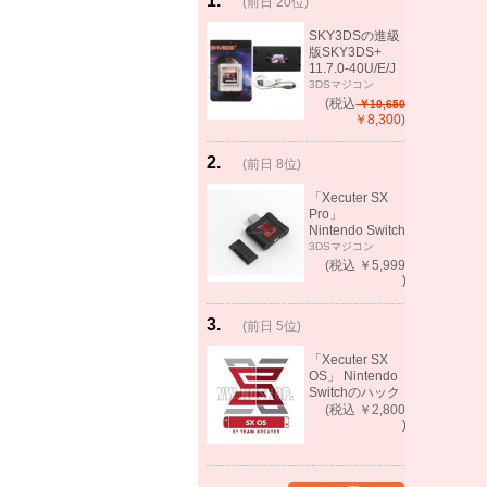
1
.
(前日 20位)
rank
same!
SKY3DSの進級
版SKY3DS+
11.7.0-40U/E/J
で起動可能
3DSマジコン
(MHX、FEifサポ
(税込
￥10,650
ート）
￥8,300
)
2
.
(前日 8位)
rank
up!
「Xecuter SX
Pro」
Nintendo Switch
バックアップゲ
3DSマジコン
ーム起動可能
(税込 ￥5,999
)
3
.
(前日 5位)
rank
up!
「Xecuter SX
OS」 Nintendo
Switchのハック
ツール バック
(税込 ￥2,800
アップゲーム起
)
動可能