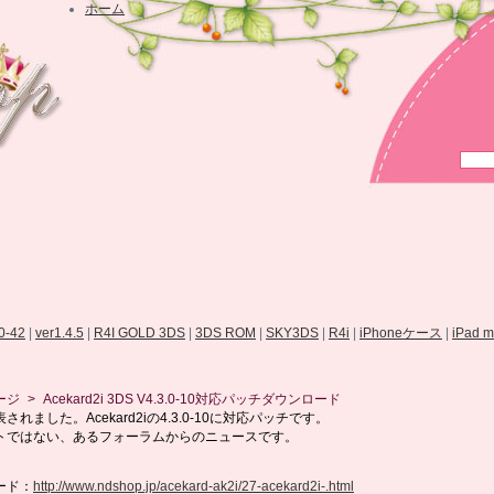
ホーム
.0-42
|
ver1.4.5
|
R4I GOLD 3DS
|
3DS ROM
|
SKY3DS
|
R4i
|
iPhoneケース
|
iPad 
ージ
>
Acekard2i 3DS V4.3.0-10対応パッチダウンロード
されました。Acekard2iの4.3.0-10に対応パッチです。
トではない、あるフォーラムからのニュースです。
ード：
http://www.ndshop.jp/acekard-ak2i/27-acekard2i-.html