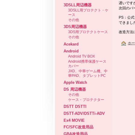
遅いですが
3DSLL周辺機器
次回のバ
3DSLL用プロテクト・ケ
ース
PS：公
その他
できまし
3DS周辺機器
改造方法
3DS用プロテクトケース
その他
ホ
Acekard
Android
Android TV BOX
Android携帯保護ケース
カバー
JXD、中華ゲーム機、中
華PAD、タブレットPC
Apple Watch
DS 周辺機器
その他
ケース・プロテクター
DSTT DSTTI
DSTT-ADV/DSTTi-ADV
Ex4 MOVIE
FC/SFC改造用品
GBA改造用品