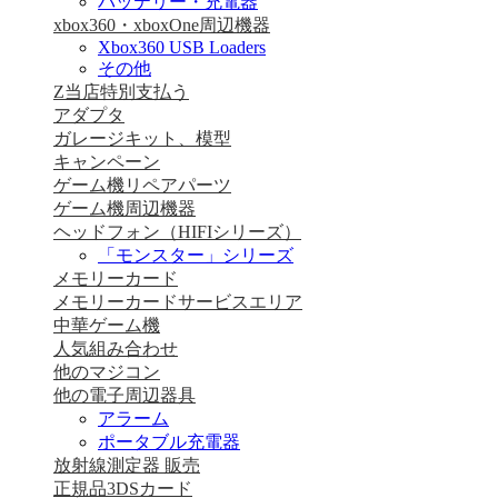
バッテリー・充電器
xbox360・xboxOne周辺機器
Xbox360 USB Loaders
その他
Z当店特別支払う
アダプタ
ガレージキット、模型
キャンペーン
ゲーム機リペアパーツ
ゲーム機周辺機器
ヘッドフォン（HIFIシリーズ）
「モンスター」シリーズ
メモリーカード
メモリーカードサービスエリア
中華ゲーム機
人気組み合わせ
他のマジコン
他の電子周辺器具
アラーム
ポータブル充電器
放射線測定器 販売
正規品3DSカード