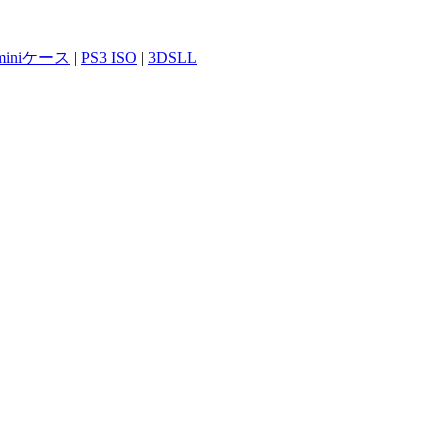
 miniケース
|
PS3 ISO
|
3DSLL