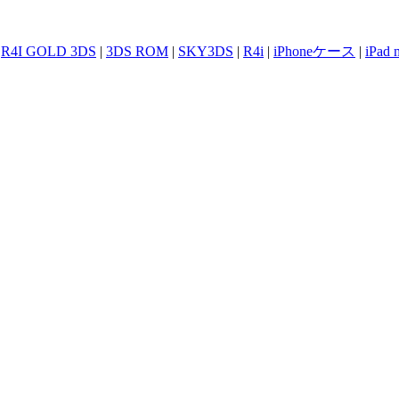
|
R4I GOLD 3DS
|
3DS ROM
|
SKY3DS
|
R4i
|
iPhoneケース
|
iPad