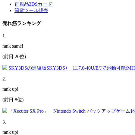
正規品3DSカード
節電ツール販売
売れ筋ランキング
1
.
rank same!
(前日 20位)
SKY3DSの進級版SKY3DS+ 11.7.0-40U/E/Jで起動可能(
2
.
rank up!
(前日 8位)
「Xecuter SX Pro」 Nintendo Switch バックアップゲー
3
.
rank up!