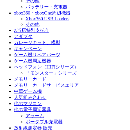
その他
バッテリー・充電器
xbox360・xboxOne周辺機器
Xbox360 USB Loaders
その他
Z当店特別支払う
アダプタ
ガレージキット、模型
キャンペーン
ゲーム機リペアパーツ
ゲーム機周辺機器
ヘッドフォン（HIFIシリーズ）
「モンスター」シリーズ
メモリーカード
メモリーカードサービスエリア
中華ゲーム機
人気組み合わせ
他のマジコン
他の電子周辺器具
アラーム
ポータブル充電器
放射線測定器 販売