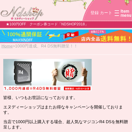
登録
カート
★100円OFF クーポン券コード「NDSHOP2018」
Home
>
1000円達成、R4 DS無料贈呈！！
皆様、いつもお世話になっております。
エヌディーショップはまたお得なキャンペーンを開催しておりま
す。
当店で1000円以上購入する場合、超人気なマジコンR4 DSを無料贈
呈します。