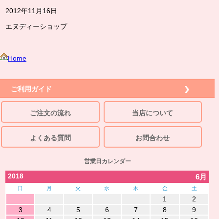
2012年11月16日
エヌディーショップ
Home
ご利用ガイド
ご注文の流れ
当店について
よくある質問
お問合わせ
営業日カレンダー
2018
6月
日
月
火
水
木
金
土
1
2
3
4
5
6
7
8
9