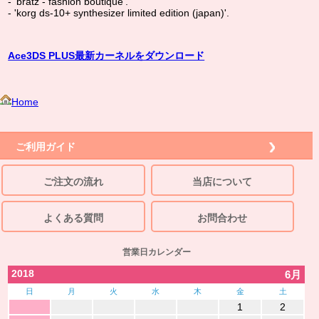
- 'bratz - fashion boutique'.
- 'korg ds-10+ synthesizer limited edition (japan)'.
Ace3DS PLUS最新カーネルをダウンロード
Home
ご利用ガイド
ご注文の流れ
当店について
よくある質問
お問合わせ
営業日カレンダー
2018
6月
日
月
火
水
木
金
土
1
2