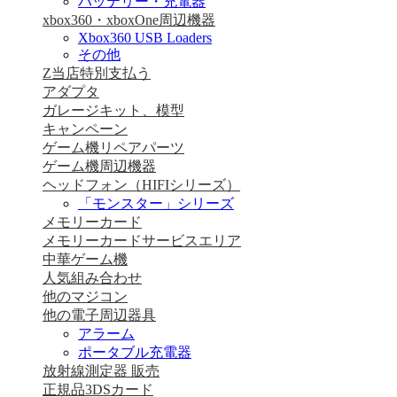
バッテリー・充電器
xbox360・xboxOne周辺機器
Xbox360 USB Loaders
その他
Z当店特別支払う
アダプタ
ガレージキット、模型
キャンペーン
ゲーム機リペアパーツ
ゲーム機周辺機器
ヘッドフォン（HIFIシリーズ）
「モンスター」シリーズ
メモリーカード
メモリーカードサービスエリア
中華ゲーム機
人気組み合わせ
他のマジコン
他の電子周辺器具
アラーム
ポータブル充電器
放射線測定器 販売
正規品3DSカード