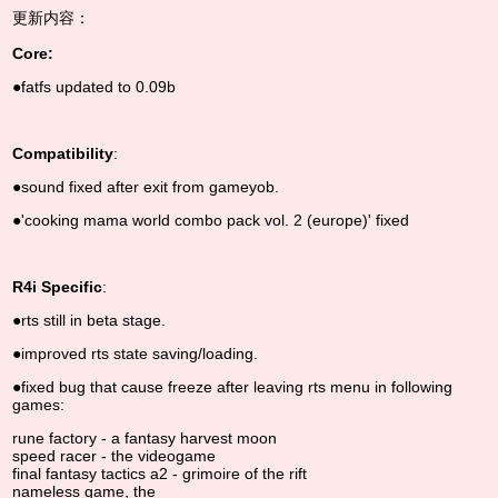
更新内容：
Core:
●
fatfs updated to 0.09b
Compatibility
:
●sound fixed after exit from gameyob.
●'cooking mama world combo pack vol. 2 (europe)' fixed
R4i Specific
:
●rts still in beta stage.
●improved rts state saving/loading.
●fixed bug that cause freeze after leaving rts menu in following
games:
rune factory - a fantasy harvest moon
speed racer - the videogame
final fantasy tactics a2 - grimoire of the rift
nameless game, the