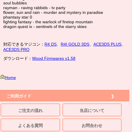
soul bubbles
rayman - raving rabbids - tv party
flower, sun and rain - murder and mystery in paradise
phantasy star 0
fighting fantasy - the warlock of firetop mountain
dragon quest ix - sentinels of the starry skies
対応できるマジコン：
R4 DS
、
R4I GOLD 3DS
、
ACE3DS PLUS
、
ACE3DS PRO
ダウンロード：
Wood Firmwares v1.58
Home
ご利用ガイド
ご注文の流れ
当店について
よくある質問
お問合わせ