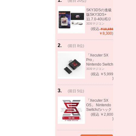
1
.
(前日 20位)
rank
same!
SKY3DSの進級
版SKY3DS+
11.7.0-40U/E/J
で起動可能
3DSマジコン
(MHX、FEifサポ
(税込
￥10,650
ート）
￥8,300
)
2
.
(前日 8位)
rank
up!
「Xecuter SX
Pro」
Nintendo Switch
バックアップゲ
3DSマジコン
ーム起動可能
(税込 ￥5,999
)
3
.
(前日 5位)
rank
up!
「Xecuter SX
OS」 Nintendo
Switchのハック
ツール バック
(税込 ￥2,800
アップゲーム起
)
動可能