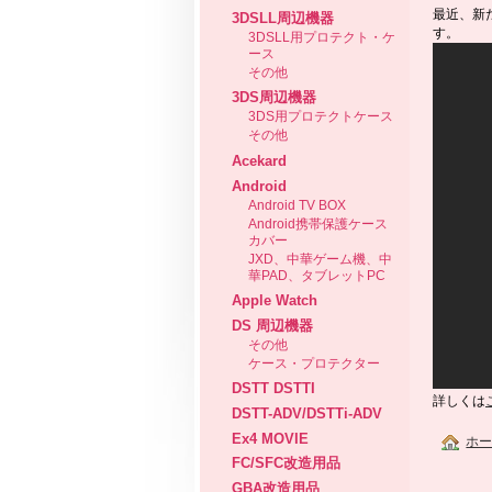
最近、新
3DSLL周辺機器
す。
3DSLL用プロテクト・ケ
ース
その他
3DS周辺機器
3DS用プロテクトケース
その他
Acekard
Android
Android TV BOX
Android携帯保護ケース
カバー
JXD、中華ゲーム機、中
華PAD、タブレットPC
Apple Watch
DS 周辺機器
その他
ケース・プロテクター
DSTT DSTTI
詳しくは
DSTT-ADV/DSTTi-ADV
Ex4 MOVIE
ホ
FC/SFC改造用品
GBA改造用品