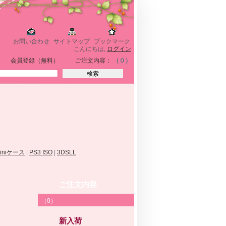
お問い合わせ
サイトマップ
ブックマーク
こんにちは,
ログイン
会員登録（無料）
ご注文内容：
（０）
miniケース
|
PS3 ISO
|
3DSLL
ご注文内容
（0）
新入荷