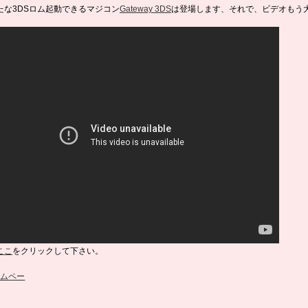
たな3DSロム起動できるマジコン
Gateway 3DS
は登場します、それで、ビデオもう
ここ
をクリックして下さい。
ームペー