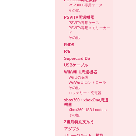
PSP3000専用ケース
その他
PSVITA周辺機器
PSVITA専用ケース
PSVITA専用メモリーカー
ド
その他
R4DS
R4i
Supercard DS
USBケーブル
Wii/Wii U周辺機器
Wii Uの保護
Wii/Wii U コントローラ
その他
バッテリー・充電器
xbox360・xboxOne周辺
機器
Xbox360 USB Loaders
その他
Z当店特別支払う
アダプタ
ガレージキット、模型