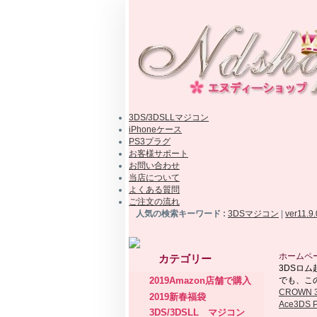
3DS/3DSLLマジコン
iPhoneケース
PS3プラグ
お客様サポート
お問い合わせ
当店について
よくある質問
ご注文の流れ
人気の検索キーワード :
3DSマジコン
|
ver11.9
ホームペ
カテゴリー
3DSロ
2019Amazon店舗で購入
でも、この
CROWN 
2019新春福袋
Ace3DS 
3DS/3DSLL マジコン