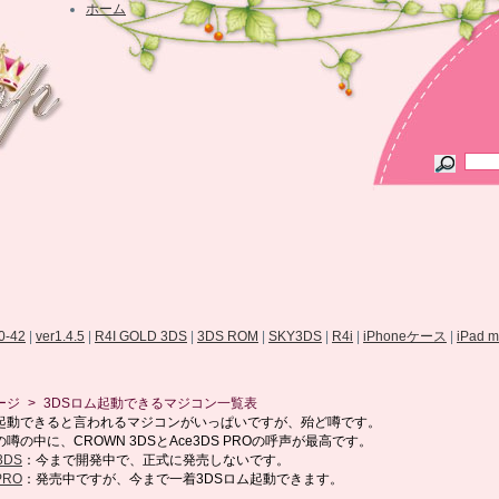
ホーム
.0-42
|
ver1.4.5
|
R4I GOLD 3DS
|
3DS ROM
|
SKY3DS
|
R4i
|
iPhoneケース
|
iPad 
ージ
>
3DSロム起動できるマジコン一覧表
ム起動できると言われるマジコンがいっぱいですが、殆ど噂です。
噂の中に、CROWN 3DSとAce3DS PROの呼声が最高です。
3DS
：今まで開発中で、正式に発売しないです。
PRO
：発売中ですが、今まで一着3DSロム起動できます。