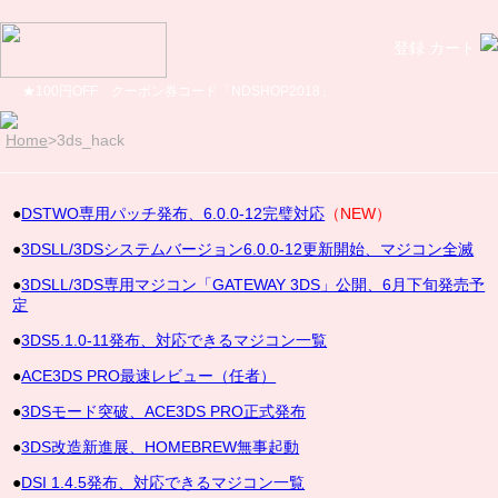
登録
カート
★100円OFF クーポン券コード「NDSHOP2018」
Home
>
3ds_hack
●
DSTWO専用パッチ発布、6.0.0-12完璧対応
（NEW）
●
3DSLL/3DSシステムバージョン6.0.0-12更新開始、マジコン全滅
●
3DSLL/3DS専用マジコン「GATEWAY 3DS」公開、6月下旬発売予
定
●
3DS5.1.0-11発布、対応できるマジコン一覧
●
ACE3DS PRO最速レビュー（任者）
●
3DSモード突破、ACE3DS PRO正式発布
●
3DS改造新進展、HOMEBREW無事起動
●
DSI 1.4.5発布、対応できるマジコン一覧