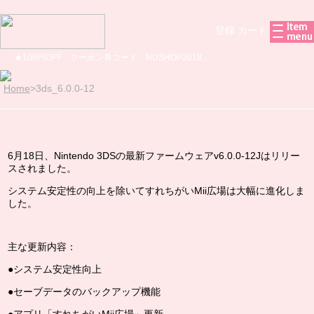
登録
カート
★100円OFF クーポン券コード「NDSHOP2018」
Home
>
3ds_6.0.0-12
6月18日、Nintendo 3DSの最新ファームウェアv6.0.0-12Jはリリー
スされました。
システム安定性の向上を除いてすれちがいMii広場は大幅に進化しま
した。
主な更新内容：
●システム安定性向上
●セーブデータのバックアップ機能