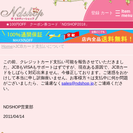
登録
カート
★100円OFF クーポン券コード「NDSHOP2018」
Home
>
JCBカード支払いについて
この前、クレジットカード支払い可能を報告させていただきまし
た。JCBもVISAもサポートはずですが、現在ある原因で、JCBカー
ドをしばらく対応出来ません。今修正しております。ご迷惑をおか
けして本当に申し訳御座いません。お客様方々は支払中に何か問題
がございましたら、ご遠慮なく
sales@ndshop.jp
とご連絡くださ
い。
NDSHOP営業部
2011/04/14