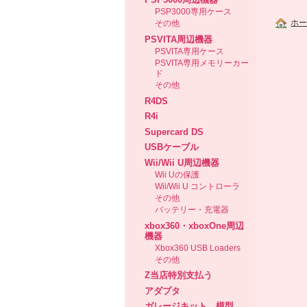
PSP3000専用ケース
ホ
その他
PSVITA周辺機器
PSVITA専用ケース
PSVITA専用メモリーカー
ド
その他
R4DS
R4i
Supercard DS
USBケーブル
Wii/Wii U周辺機器
Wii Uの保護
Wii/Wii U コントローラ
その他
バッテリー・充電器
xbox360・xboxOne周辺
機器
Xbox360 USB Loaders
その他
Z当店特別支払う
アダプタ
ガレージキット、模型