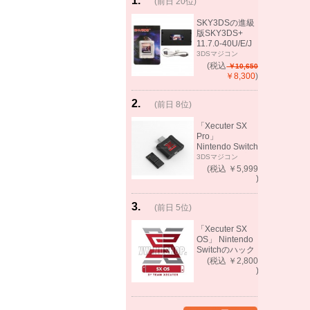
1
.
(前日 20位)
rank
same!
SKY3DSの進級
版SKY3DS+
11.7.0-40U/E/J
で起動可能
3DSマジコン
(MHX、FEifサポ
(税込
￥10,650
ート）
￥8,300
)
2
.
(前日 8位)
rank
up!
「Xecuter SX
Pro」
Nintendo Switch
バックアップゲ
3DSマジコン
ーム起動可能
(税込 ￥5,999
)
3
.
(前日 5位)
rank
up!
「Xecuter SX
OS」 Nintendo
Switchのハック
ツール バック
(税込 ￥2,800
アップゲーム起
)
動可能