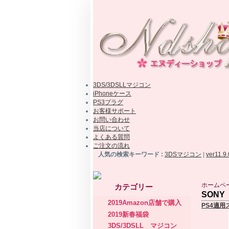
3DS/3DSLLマジコン
iPhoneケース
PS3プラグ
お客様サポート
お問い合わせ
当店について
よくある質問
ご注文の流れ
人気の検索キーワード :
3DSマジコン
|
ver11.9
ホームペ
カテゴリー
SON
2019Amazon店舗で購入
PS4適
2019新春福袋
3DS/3DSLL マジコン