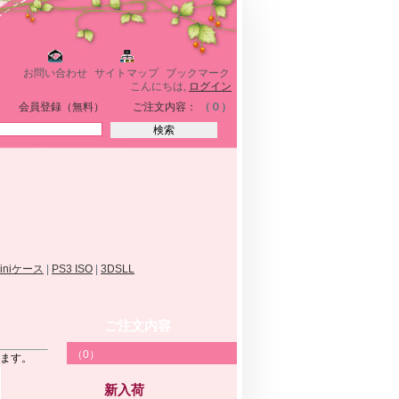
お問い合わせ
サイトマップ
ブックマーク
こんにちは,
ログイン
会員登録（無料）
ご注文内容：
（０）
miniケース
|
PS3 ISO
|
3DSLL
ご注文内容
（0）
します。
新入荷