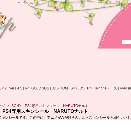
ホーム
.0-42
|
ver1.4.5
|
R4I GOLD 3DS
|
3DS ROM
|
SKY3DS
|
R4i
|
iPhoneケース
|
iPad 
ージ
>
SONY PS4専用スキンシール NARUTOナルト
Y PS4専用スキンシール NARUTOナルト
用スキンシール
です、この中に、アニメFANが好きのナルトスキンシールを紹介いた