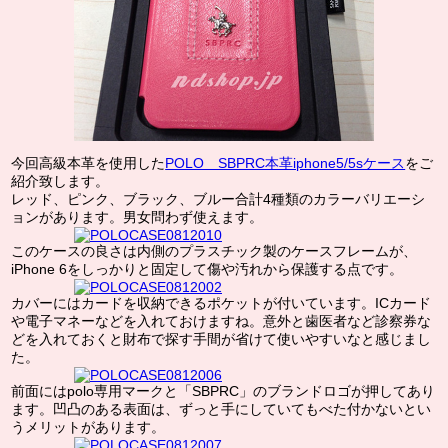
今回高級本革を使用した
POLO SBPRC本革iphone5/5sケース
をご
紹介致します。
レッド、ピンク、ブラック、ブルー合計4種類のカラーバリエーシ
ョンがあります。男女問わず使えます。
このケースの良さは内側のプラスチック製のケースフレームが、
iPhone 6をしっかりと固定して傷や汚れから保護する点です。
カバーにはカードを収納できるポケットが付いています。ICカード
や電子マネーなどを入れておけますね。意外と歯医者など診察券な
どを入れておくと財布で探す手間が省けて使いやすいなと感じまし
た。
前面にはpolo専用マークと「SBPRC」のブランドロゴが押してあり
ます。凹凸のある表面は、ずっと手にしていてもべた付かないとい
うメリットがあります。