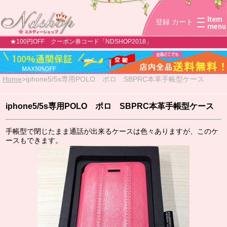
登録
カート
★100円OFF クーポン券コード「NDSHOP2018」
Home
>
iphone5/5s専用POLO ポロ SBPRC本革手帳型ケース
iphone5/5s専用POLO ポロ SBPRC本革手帳型ケース
手帳型で閉じたまま通話が出来るケースは色々ありますが、このケ
ースもできます。